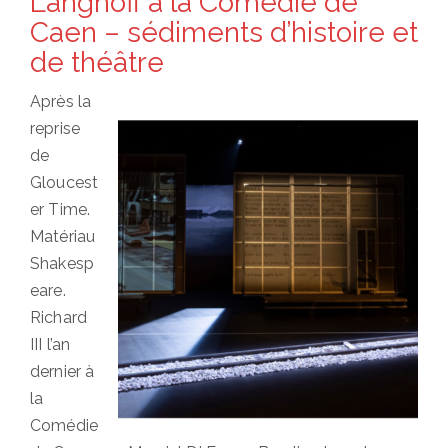
Langhoff à la Comédie de
Caen – sédiments d’histoire et
de théâtre
Après la
reprise
de
Gloucest
er Time.
Matériau
Shakesp
eare.
Richard
III l’an
dernier à
la
Comédie