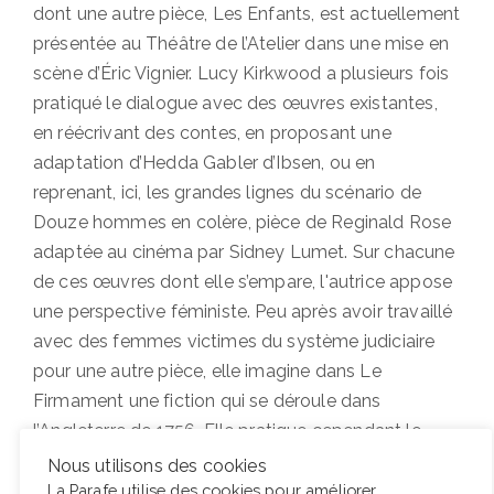
dont une autre pièce, Les Enfants, est actuellement
présentée au Théâtre de l’Atelier dans une mise en
scène d’Éric Vignier. Lucy Kirkwood a plusieurs fois
pratiqué le dialogue avec des œuvres existantes,
en réécrivant des contes, en proposant une
adaptation d’Hedda Gabler d’Ibsen, ou en
reprenant, ici, les grandes lignes du scénario de
Douze hommes en colère, pièce de Reginald Rose
adaptée au cinéma par Sidney Lumet. Sur chacune
de ces œuvres dont elle s’empare, l'autrice appose
une perspective féministe. Peu après avoir travaillé
avec des femmes victimes du système judiciaire
pour une autre pièce, elle imagine dans Le
Firmament une fiction qui se déroule dans
l’Angleterre de 1756. Elle pratique cependant le
télescopage des époques et l’anachronisme
Nous utilisons des cookies
volontaire pour penser la place des femmes dans
La Parafe utilise des cookies pour améliorer