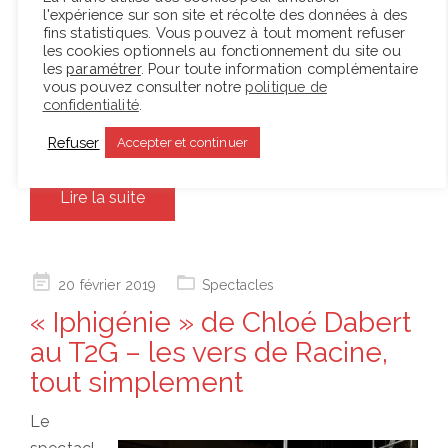
l'expérience sur son site et récolte des données à des
la société, les libertés acquises ou non depuis le
fins statistiques. Vous pouvez à tout moment refuser
XVIIIe siècle, et la survivance effrayante de
les cookies optionnels au fonctionnement du site ou
les
paramétrer
. Pour toute information complémentaire
problématiques liées à leur corps. Une grande
vous pouvez consulter notre
politique de
intensité dramaturgique et scénique se dégage de
confidentialité
.
la mise en scène de ce texte par Chloé Dabert.
Refuser
Accepter et continuer
Lire la suite
Posted
20 février 2019
Spectacles
on
« Iphigénie » de Chloé Dabert
au T2G – les vers de Racine,
tout simplement
Le