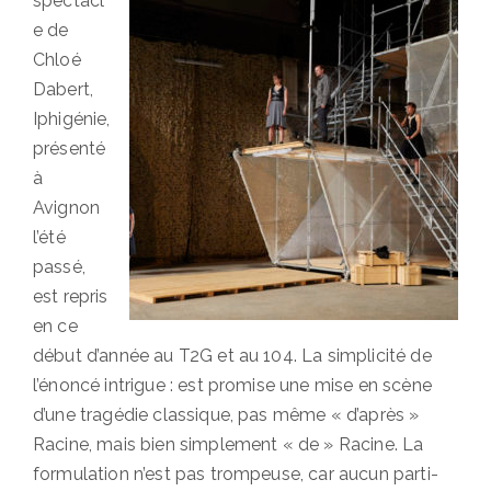
spectacl
e de
Chloé
Dabert,
Iphigénie,
présenté
à
Avignon
l’été
passé,
est repris
en ce
début d’année au T2G et au 104. La simplicité de
l’énoncé intrigue : est promise une mise en scène
d’une tragédie classique, pas même « d’après »
Racine, mais bien simplement « de » Racine. La
formulation n’est pas trompeuse, car aucun parti-