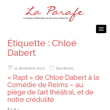
Togg
navi
Étiquette :
Chloé
Dabert
Posted
11 décembre 2023
Spectacles
on
« Rapt » de Chloé Dabert à la
Comédie de Reims – au
piège de l’art théâtral, et de
notre crédulité
Il y a –