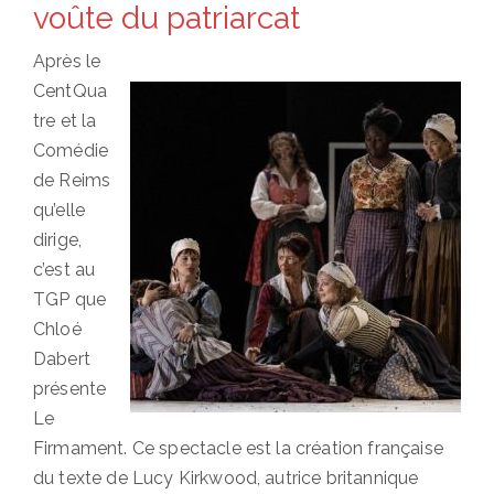
voûte du patriarcat
Après le
CentQua
tre et la
Comédie
de Reims
qu’elle
dirige,
c’est au
TGP que
Chloé
Dabert
présente
Le
Firmament. Ce spectacle est la création française
du texte de Lucy Kirkwood, autrice britannique