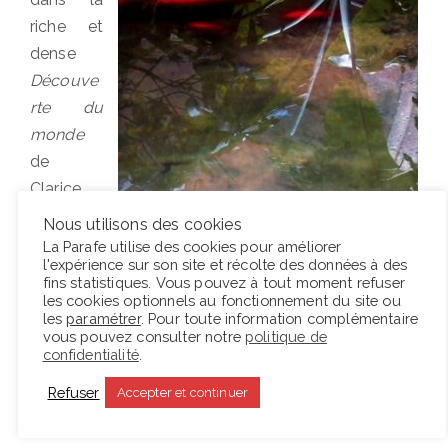
riche et
dense
Découve
rte du
monde
de
Clarice
Lispector
Nous utilisons des cookies
pour
La Parafe utilise des cookies pour améliorer
l'expérience sur son site et récolte des données à des
monter un spectacle rafraîchissant avec la
fins statistiques. Vous pouvez à tout moment refuser
comédienne Emmanuelle Lafon. Les chroniques
les cookies optionnels au fonctionnement du site ou
les
paramétrer
. Pour toute information complémentaire
hebdomadaires de l’écrivain brésilienne, d’abord
vous pouvez consulter notre
politique de
publiées dans le
Jornal do Brasil,
se présentent
confidentialité
.
comme des commentaires détachés sur le monde,
Refuser
Accepter et continuer
mais profondément attachés aux êtres qui
l’habitent.…