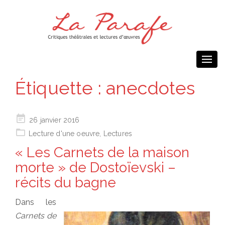
Togg
navi
Étiquette :
anecdotes
Posted
26 janvier 2016
on
Lecture d'une oeuvre
,
Lectures
« Les Carnets de la maison
morte » de Dostoïevski –
récits du bagne
Dans les
Carnets de