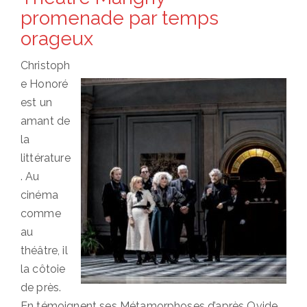
promenade par temps
orageux
Christoph
e Honoré
est un
amant de
la
littérature
. Au
cinéma
comme
au
théâtre, il
la côtoie
de près.
En témoignent ses Métamorphoses d’après Ovide