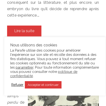
conséquent sur la littérature, et plus encore, un
embryon du livre qu’il décide de reprendre après
cette expérience.…
Lire la suite
Nous utilisons des cookies
La Parafe utilise des cookies pour améliorer
Posted
15 juin 2010
Lecture d'une oeuvre
,
Lectures
l'expérience sur son site et récolte des données à des
on
« Du côté de chez Swann »
fins statistiques. Vous pouvez à tout moment refuser
les cookies optionnels au fonctionnement du site ou
de Marcel Proust
les
paramétrer
. Pour toute information complémentaire
vous pouvez consulter notre
politique de
confidentialité
.
A la
recherch
Refuser
Accepter et continuer
e du
temps
perdu
de