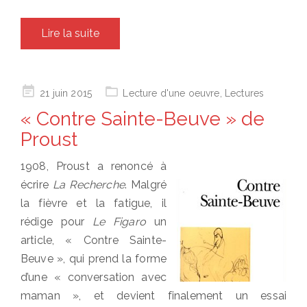
Lire la suite
Posted
21 juin 2015
Lecture d'une oeuvre
,
Lectures
on
« Contre Sainte-Beuve » de
Proust
1908, Proust a renoncé à
écrire
La Recherche
. Malgré
la fièvre et la fatigue, il
rédige pour
Le Figaro
un
article, « Contre Sainte-
Beuve », qui prend la forme
d’une « conversation avec
maman », et devient finalement un essai