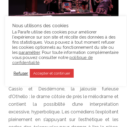
Dans cette adaptation de la pièce, le drame frôle la
Nous utilisons des cookies
farce. Lorsqu’Othello découvre que le foulard qu’il a
La Parafe utilise des cookies pour améliorer
offert à Desdémone était chez Cassio, la violence
l'expérience sur son site et récolte des données à des
fins statistiques. Vous pouvez à tout moment refuser
infligée à uniforme, inspirée par le séisme, le
les cookies optionnels au fonctionnement du site ou
bouleversement moral dont rend compte
les
paramétrer
. Pour toute information complémentaire
vous pouvez consulter notre
politique de
Shakespeare, en devient comique. L’intrigue se
confidentialité
.
prête particulièrement bien à une telle
Refuser
interprétation, par le caractère spectaculaire de la
Accepter et continuer
manigance de Iago, l’innocence aberrante de
Cassio et Desdémone, la jalousie furieuse
d’Othello : le drame côtoie de près le mélodrame et
contient la possibilité d’une interprétation
excessive, hyperbolique. Les comédiens l’exploitent
pleinement en s’appuyant sur l’esthétique et les