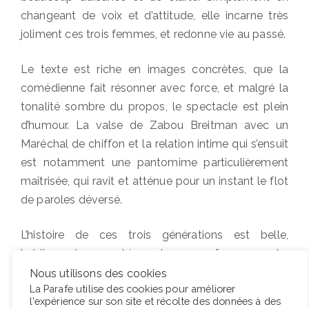
changeant de voix et d’attitude, elle incarne très
joliment ces trois femmes, et redonne vie au passé.
Le texte est riche en images concrètes, que la
comédienne fait résonner avec force, et malgré la
tonalité sombre du propos, le spectacle est plein
d’humour. La valse de Zabou Breitman avec un
Maréchal de chiffon et la relation intime qui s’ensuit
est notamment une pantomime particulièrement
maîtrisée, qui ravit et atténue pour un instant le flot
de paroles déversé.
L’histoire de ces trois générations est belle,
habilement racontée, et sans fausse note.
L’émotion de la comédienne au moment des
Nous utilisons des cookies
La Parafe utilise des cookies pour améliorer
applaudissements est bien réelle, et l’on prend là la
l'expérience sur son site et récolte des données à des