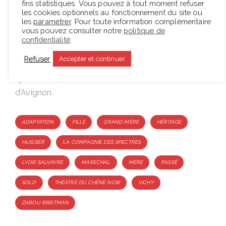
mesure de son investissement personnel dans ce
fins statistiques. Vous pouvez à tout moment refuser
les cookies optionnels au fonctionnement du site ou
spectacle.
les
paramétrer
. Pour toute information complémentaire
vous pouvez consulter notre
politique de
F.
confidentialité
.
Refuser
Accepter et continuer
Pour en savoir plus sur « La Compagnie des
spectres », rendez-vous sur
le site du Off
d’Avignon
.
Tags
ADAPTATION
FILLE
GRAND-MÈRE
HÉRITAGE
HUISSIER
LA COMPAGNIE DES SPECTRES
LYDIE SALVAYRE
MARÉCHAL
MÈRE
PASSÉ
SOLO
THÉÂTRE DU CHÊNE NOIR
VICHY
ZABOU BREITMAN