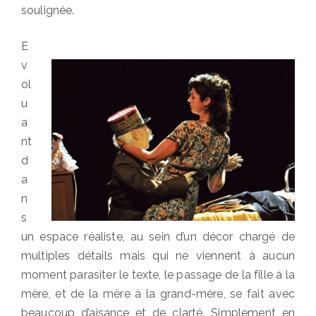
soulignée.
E
v
ol
u
a
nt
d
a
n
s
un espace réaliste, au sein d’un décor chargé de
multiples détails mais qui ne viennent à aucun
moment parasiter le texte, le passage de la fille à la
mère, et de la mère à la grand-mère, se fait avec
beaucoup d’aisance et de clarté. Simplement en