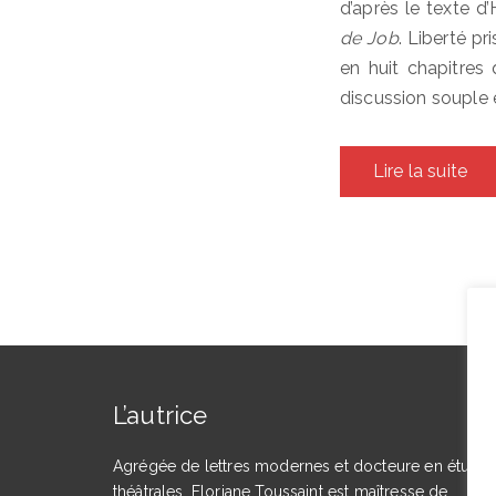
d’après le texte 
de Job
. Liberté pr
en huit chapitres 
discussion souple e
Lire la suite
L’autrice
Agrégée de lettres modernes et docteure en étude
théâtrales, Floriane Toussaint est maîtresse de