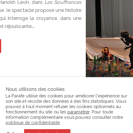
d’Hanokh Levin, dans
Les Souffrances
ise, le spectacle propose une histoire
qui interroge la croyance, dans une
t réjouissante.…
Nous utilisons des cookies
La Parafe utilise des cookies pour améliorer l'expérience sur
son site et récolte des données à des fins statistiques. Vous
pouvez à tout moment refuser les cookies optionnels au
En ce moment La Parafe lit :
C
fonctionnement du site ou les
paramétrer
. Pour toute
information complémentaire vous pouvez consulter notre
politique de confidentialité
.
s