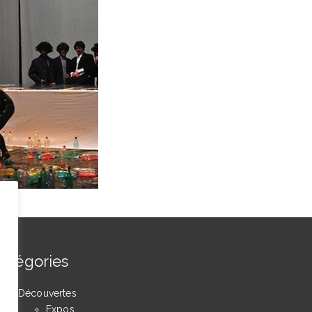
atégories
Découvertes
Expos