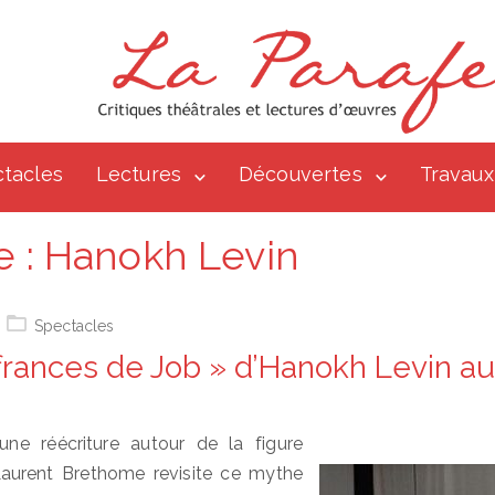
tacles
Lectures
Découvertes
Travaux
e :
Hanokh Levin
Spectacles
frances de Job » d’Hanokh Levin au
une réécriture autour de la figure
Laurent Brethome revisite ce mythe