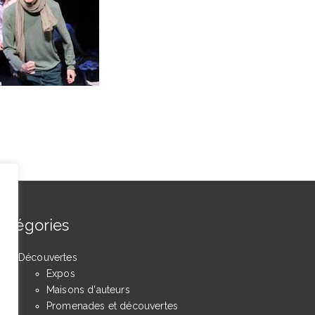
atégories
Découvertes
Expos
Maisons d'auteurs
Promenades et découvertes