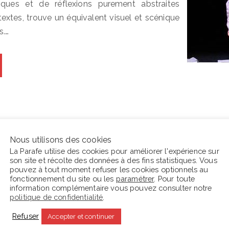
iques et de réflexions purement abstraites
extes, trouve un équivalent visuel et scénique
s.…
Nous utilisons des cookies
La Parafe utilise des cookies pour améliorer l'expérience sur
son site et récolte des données à des fins statistiques. Vous
En ce moment La Parafe lit :
C
pouvez à tout moment refuser les cookies optionnels au
fonctionnement du site ou les
paramétrer
. Pour toute
s
information complémentaire vous pouvez consulter notre
politique de confidentialité
.
Refuser
Accepter et continuer