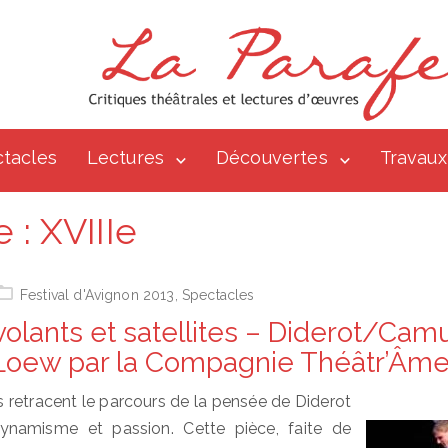
tacles
Lectures
Découvertes
Travaux
e :
XVIIIe
Festival d'Avignon 2013
,
Spectacles
volants et satellites – Diderot/Cam
Loew par la Compagnie Théâtr’Âm
 retracent le parcours de la pensée de Diderot
namisme et passion. Cette pièce, faite de