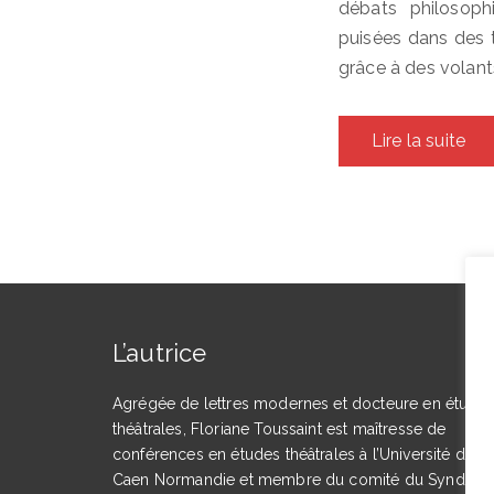
débats philosoph
puisées dans des t
grâce à des volant
Lire la suite
L’autrice
Agrégée de lettres modernes et docteure en étude
théâtrales, Floriane Toussaint est maîtresse de
conférences en études théâtrales à l’Université de
Caen Normandie et membre du comité du Syndicat