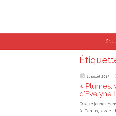
Spec
Étiquett
Posted
11 juillet 2013
on
« Plumes, 
d’Evelyne 
Quatre jeunes gens
à Camus, avec dy