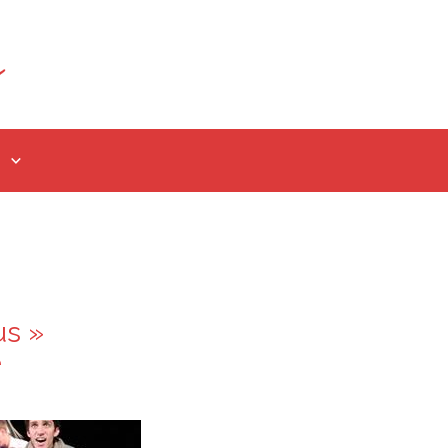
us »
e