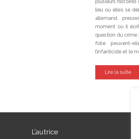
plusieurs histoire
lieu où elles se d
allemand, press
moment où il écrit
question du crime :
folie peuvent-e
l’infanticide et le
Lire la suite
L’autrice