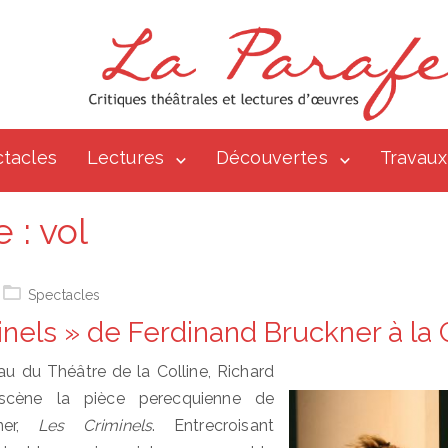
tacles
Lectures
Découvertes
Travaux
e :
vol
Spectacles
inels » de Ferdinand Bruckner à la 
au du Théâtre de la Colline, Richard
scène la pièce perecquienne de
kner,
Les Criminels
. Entrecroisant