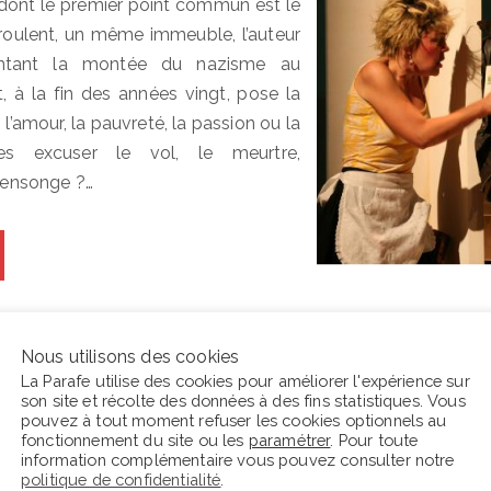
s dont le premier point commun est le
éroulent, un même immeuble, l’auteur
entant la montée du nazisme au
, à la fin des années vingt, pose la
 l’amour, la pauvreté, la passion ou la
lles excuser le vol, le meurtre,
 mensonge ?…
Nous utilisons des cookies
La Parafe utilise des cookies pour améliorer l'expérience sur
son site et récolte des données à des fins statistiques. Vous
pouvez à tout moment refuser les cookies optionnels au
fonctionnement du site ou les
paramétrer
. Pour toute
information complémentaire vous pouvez consulter notre
En ce moment La Parafe lit :
C
politique de confidentialité
.