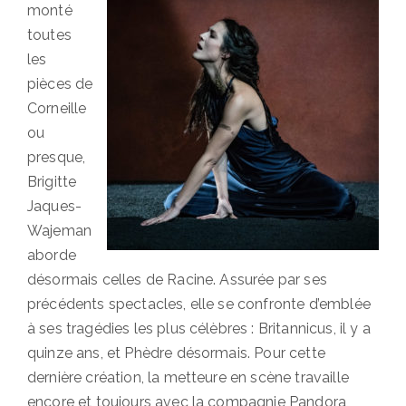
monté
toutes
les
pièces de
Corneille
ou
presque,
Brigitte
Jaques-
Wajeman
aborde
désormais celles de Racine. Assurée par ses
précédents spectacles, elle se confronte d’emblée
à ses tragédies les plus célèbres : Britannicus, il y a
quinze ans, et Phèdre désormais. Pour cette
dernière création, la metteure en scène travaille
encore et toujours avec la compagnie Pandora,