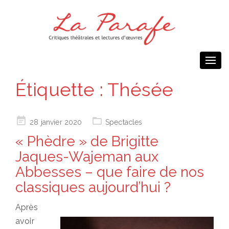
Togg
navi
Étiquette :
Thésée
Posted
28 janvier 2020
Spectacles
on
« Phèdre » de Brigitte
Jaques-Wajeman aux
Abbesses – que faire de nos
classiques aujourd’hui ?
Après
avoir