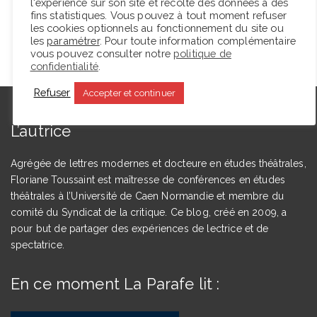
l'expérience sur son site et récolte des données à des
fins statistiques. Vous pouvez à tout moment refuser
les cookies optionnels au fonctionnement du site ou
les
paramétrer
. Pour toute information complémentaire
vous pouvez consulter notre
politique de
confidentialité
.
Refuser
Accepter et continuer
L’autrice
Agrégée de lettres modernes et docteure en études théâtrales,
Floriane Toussaint est maîtresse de conférences en études
théâtrales à l’Université de Caen Normandie et membre du
comité du Syndicat de la critique. Ce blog, créé en 2009, a
pour but de partager des expériences de lectrice et de
spectatrice.
En ce moment La Parafe lit :