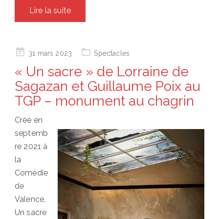
Lire la suite
Posted
31 mars 2023
Spectacles
on
« Un sacre » de Lorraine de
Sagazan et Guillaume Poix au
TGP – monument au chagrin
Créé en
septemb
re 2021 à
la
Comédie
de
Valence,
Un sacre