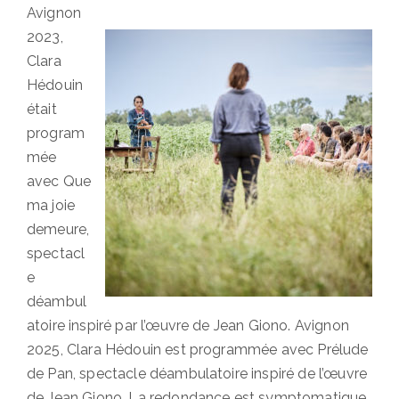
Avignon
2023,
Clara
Hédouin
était
program
mée
avec Que
ma joie
demeure,
spectacl
e
déambul
atoire inspiré par l’œuvre de Jean Giono. Avignon
2025, Clara Hédouin est programmée avec Prélude
de Pan, spectacle déambulatoire inspiré de l’œuvre
de Jean Giono. La redondance est symptomatique