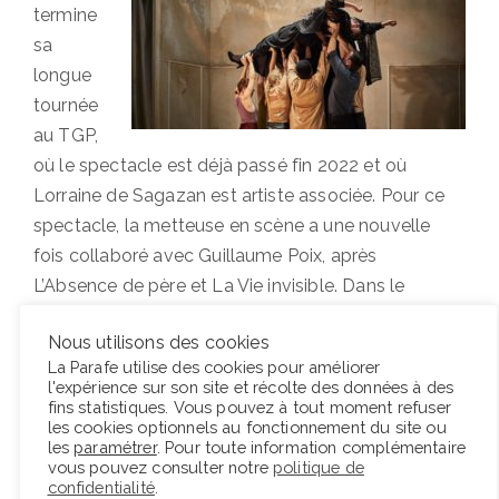
termine
sa
longue
tournée
au TGP,
où le spectacle est déjà passé fin 2022 et où
Lorraine de Sagazan est artiste associée. Pour ce
spectacle, la metteuse en scène a une nouvelle
fois collaboré avec Guillaume Poix, après
L’Absence de père et La Vie invisible. Dans le
mouvement initié par ce dernier spectacle, inspiré
Nous utilisons des cookies
par la rencontre avec des non et malvoyants, le
La Parafe utilise des cookies pour améliorer
duo s’attèle cette fois à la question de la mort et du
l'expérience sur son site et récolte des données à des
deuil dans notre société à partir de neuf
fins statistiques. Vous pouvez à tout moment refuser
les cookies optionnels au fonctionnement du site ou
témoignages choisis parmi près de 300 pendant le
les
paramétrer
. Pour toute information complémentaire
premier confinement, réécrits et travaillés au
vous pouvez consulter notre
politique de
confidentialité
.
plateau avec les membres de la compagnie. Le