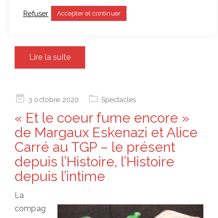
résultat est une tentative pour bâtir un monument
Refuser
Accepter et continuer
non pas aux morts, mais au chagrin.
Lire la suite
Posted
3 octobre 2020
Spectacles
on
« Et le coeur fume encore »
de Margaux Eskenazi et Alice
Carré au TGP – le présent
depuis l’Histoire, l’Histoire
depuis l’intime
La
compag