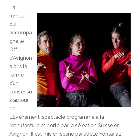
La
rumeur
qui
accompa
gne le
Off
d’Avignon
a pris la
forme
d’un
consensu
s autour
de
L’Événement, spectacle programmé à la
Manufacture et porté par la sélection Suisse en
Avignon. Il est mis en scène par Joëlle Fontanaz,