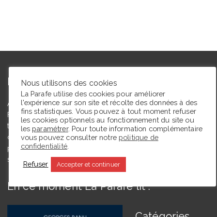
L’autrice
Nous utilisons des cookies
La Parafe utilise des cookies pour améliorer
l'expérience sur son site et récolte des données à des
Agrégée de lettres modernes et docteure en études théâtrales,
fins statistiques. Vous pouvez à tout moment refuser
Floriane Toussaint est maîtresse de conférences en études
les cookies optionnels au fonctionnement du site ou
théâtrales à l’Université de Caen Normandie et membre du
les
paramétrer
. Pour toute information complémentaire
vous pouvez consulter notre
politique de
comité du Syndicat de la critique. Ce blog, créé en 2009, a
confidentialité
.
pour but de partager des expériences de lectrice et de
spectatrice.
Refuser
Accepter et continuer
En ce moment La Parafe lit :
Catégories