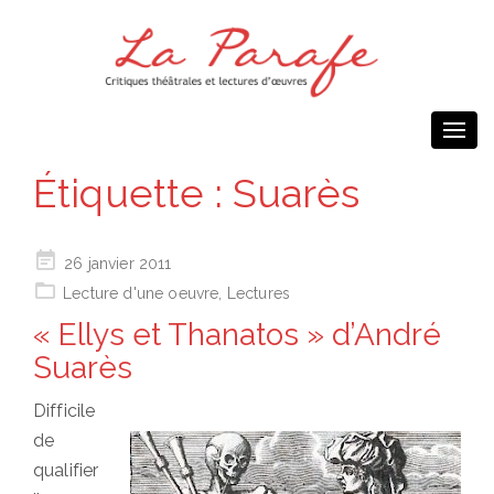
Togg
navi
Étiquette :
Suarès
Posted
26 janvier 2011
on
Lecture d'une oeuvre
,
Lectures
« Ellys et Thanatos » d’André
Suarès
Difficile
de
qualifier