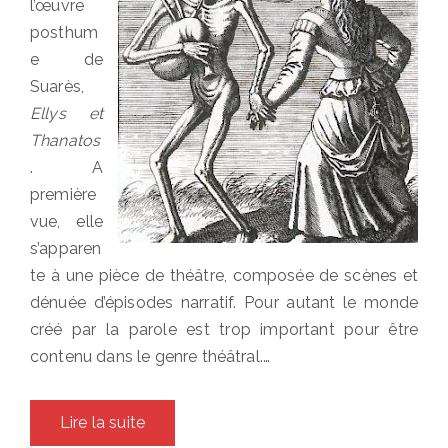
l’œuvre
posthum
e de
Suarès,
Ellys et
Thanatos
. A
première
vue, elle
s’apparen
te à une pièce de théâtre, composée de scènes et
dénuée d’épisodes narratif. Pour autant le monde
créé par la parole est trop important pour être
contenu dans le genre théâtral.…
Lire la suite