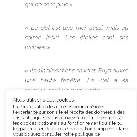
qui ne sont plus ».
« Le ciel est une mer aussi, mais au
calme infini. Les étoiles sont ses
lucioles ».
«
Ils s’inclinent et s’en vont. Ellys ouvre
une haute fenêtre. Le ciel a sa
rêveuse couleur d’eau verte
».
Nous utilisons des cookies
La Parafe utilise des cookies pour améliorer
l'expérience sur son site et récolte des données à des
« Candide, sois toujours candide : tu
fins statistiques. Vous pouvez à tout moment refuser
n’as que faire de savoir. Tu es si claire
les cookies optionnels au fonctionnement du site ou
les
paramétrer
. Pour toute information complémentaire
et si pure. Abandonne-toi. La lumière
vous pouvez consulter notre
politique de