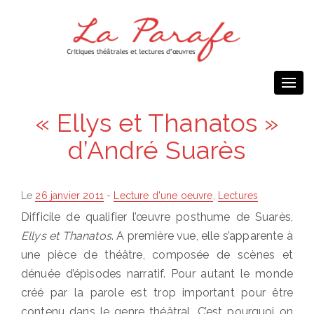
Togg
navi
« Ellys et Thanatos »
d’André Suarès
Posted
Le
26 janvier 2011
-
Lecture d'une oeuvre
,
Lectures
on
Difficile de qualifier l’œuvre posthume de Suarès,
Ellys et Thanatos
. A première vue, elle s’apparente à
une pièce de théâtre, composée de scènes et
dénuée d’épisodes narratif. Pour autant le monde
créé par la parole est trop important pour être
contenu dans le genre théâtral. C’est pourquoi on