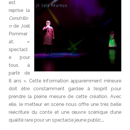
est
reprise la
Cendrillo
n
de Joël
Pommer
at, «
spectacl
e pour
tous, à
partir de
8 ans ». Cette information apparemment mineure
doit être constamment gardée à l’esprit pour
prendre la pleine mesure de cette création. Avec
elle, le metteur en scène nous offre une très belle
réécriture du conte et une œuvre scénique d’une
qualité rare pour un spectacle jeune public.…