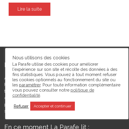
Lire la suite
Nous utilisons des cookies
L’autrice
La Parafe utilise des cookies pour améliorer
l'expérience sur son site et récolte des données à des
fins statistiques. Vous pouvez à tout moment refuser
Agrégée de lettres modernes et docteure en études théâtrales,
les cookies optionnels au fonctionnement du site ou
Floriane Toussaint est maîtresse de conférences en études
les
paramétrer
. Pour toute information complémentaire
vous pouvez consulter notre
politique de
théâtrales à l’Université de Caen Normandie et membre du
confidentialité
.
comité du Syndicat de la critique. Ce blog, créé en 2009, a
pour but de partager des expériences de lectrice et de
Refuser
Accepter et continuer
spectatrice.
En ce moment La Parafe lit :