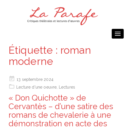
Togg
navi
Étiquette :
roman
moderne
Posted
13 septembre 2024
on
Lecture d'une oeuvre
,
Lectures
« Don Quichotte » de
Cervantès – d’une satire des
romans de chevalerie à une
démonstration en acte des