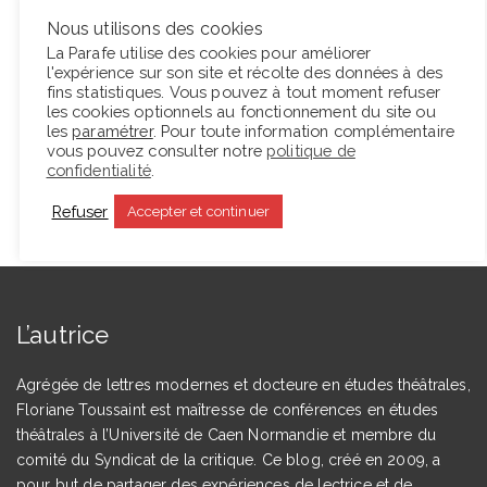
mouvement inlassable, sa complexité, et tout ce
Nous utilisons des cookies
qu’elle contient de littérature en puissance.
La Parafe utilise des cookies pour améliorer
l'expérience sur son site et récolte des données à des
fins statistiques. Vous pouvez à tout moment refuser
les cookies optionnels au fonctionnement du site ou
Lire la suite
les
paramétrer
. Pour toute information complémentaire
vous pouvez consulter notre
politique de
confidentialité
.
Refuser
Accepter et continuer
L’autrice
Agrégée de lettres modernes et docteure en études théâtrales,
Floriane Toussaint est maîtresse de conférences en études
théâtrales à l’Université de Caen Normandie et membre du
comité du Syndicat de la critique. Ce blog, créé en 2009, a
pour but de partager des expériences de lectrice et de