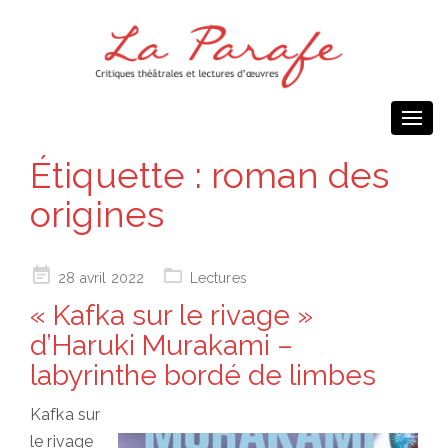
Togg
navi
Étiquette :
roman des
origines
Posted
28 avril 2022
Lectures
on
« Kafka sur le rivage »
d’Haruki Murakami –
labyrinthe bordé de limbes
Kafka sur
le rivage