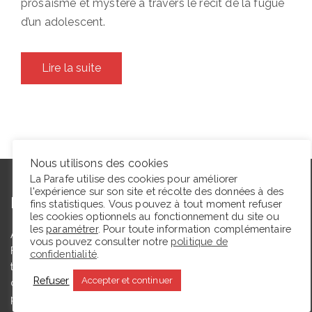
prosaïsme et mystère à travers le récit de la fugue
d’un adolescent.
Lire la suite
Nous utilisons des cookies
La Parafe utilise des cookies pour améliorer
l'expérience sur son site et récolte des données à des
L’autrice
fins statistiques. Vous pouvez à tout moment refuser
les cookies optionnels au fonctionnement du site ou
les
paramétrer
. Pour toute information complémentaire
Agrégée de lettres modernes et docteure en études théâtrales,
vous pouvez consulter notre
politique de
Floriane Toussaint est maîtresse de conférences en études
confidentialité
.
théâtrales à l’Université de Caen Normandie et membre du
Refuser
Accepter et continuer
comité du Syndicat de la critique. Ce blog, créé en 2009, a
pour but de partager des expériences de lectrice et de