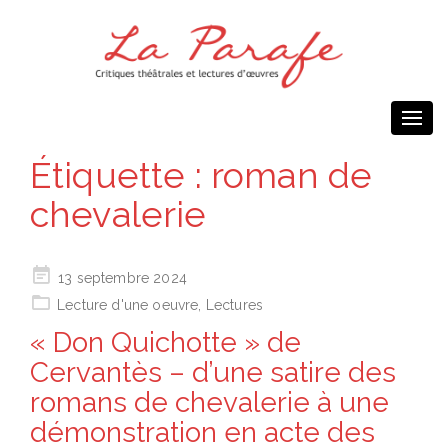
Togg
navi
Étiquette :
roman de
chevalerie
Posted
13 septembre 2024
on
Lecture d'une oeuvre
,
Lectures
« Don Quichotte » de
Cervantès – d’une satire des
romans de chevalerie à une
démonstration en acte des