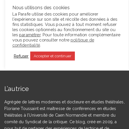
mouvement inlassable, sa complexité, et tout ce
Nous utilisons des cookies
qu’elle contient de littérature en puissance.
La Parafe utilise des cookies pour améliorer
l'expérience sur son site et récolte des données à des
fins statistiques. Vous pouvez à tout moment refuser
les cookies optionnels au fonctionnement du site ou
Lire la suite
les
paramétrer
. Pour toute information complémentaire
vous pouvez consulter notre
politique de
confidentialité
.
Refuser
Accepter et continuer
L’autrice
Agrégée de lettres modernes et docteure en études théâtrales,
Floriane Toussaint est maîtresse de conférences en études
théâtrales à l’Université de Caen Normandie et membre du
comité du Syndicat de la critique. Ce blog, créé en 2009, a
pour but de partager des expériences de lectrice et de