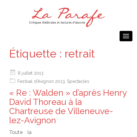
Togg
navi
Étiquette :
retrait
Posted
8 juillet 2013
on
Festival d'Avignon 2013
,
Spectacles
« Re : Walden » d’après Henry
David Thoreau à la
Chartreuse de Villeneuve-
lez-Avignon
Toute la