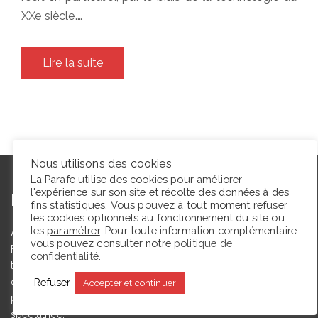
XXe siècle.…
Lire la suite
Nous utilisons des cookies
La Parafe utilise des cookies pour améliorer
l'expérience sur son site et récolte des données à des
L’autrice
fins statistiques. Vous pouvez à tout moment refuser
les cookies optionnels au fonctionnement du site ou
les
paramétrer
. Pour toute information complémentaire
Agrégée de lettres modernes et docteure en études théâtrales,
vous pouvez consulter notre
politique de
Floriane Toussaint est maîtresse de conférences en études
confidentialité
.
théâtrales à l’Université de Caen Normandie et membre du
comité du Syndicat de la critique. Ce blog, créé en 2009, a
Refuser
Accepter et continuer
pour but de partager des expériences de lectrice et de
spectatrice.