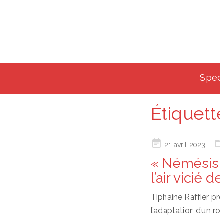
Spec
Étiquett
Posted
21 avril 2023
on
« Némésis »
l’air vicié
Tiphaine Raffier pr
l’adaptation d’un 