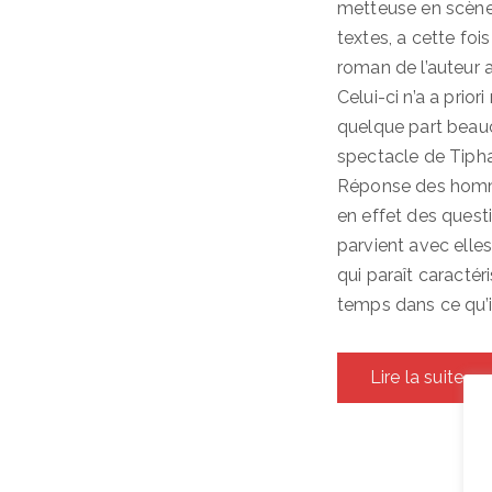
metteuse en scène,
textes, a cette foi
roman de l’auteur a
Celui-ci n’a a priori
quelque part beau
spectacle de Tiphai
Réponse des homm
en effet des quest
parvient avec elle
qui paraît caractér
temps dans ce qu’il
Lire la suite