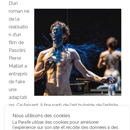
D’un
roman né
de la
réalisatio
n d’un
film de
Pasolini,
Pierre
Maillet a
entrepris
de faire
une
adaptati
on. Ce faisant, il tire parti de l’art hybride de l’artiste
italien, écrivain, poète, journaliste et encore
Nous utilisons des cookies
réalisateur, qui avait rêvé de donner une forme
La Parafe utilise des cookies pour améliorer
l'expérience sur son site et récolte des données à des
théâtrale à son œuvre, Théorème. Entouré d’une