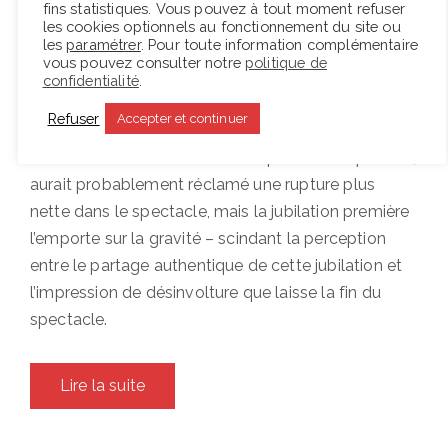
fins statistiques. Vous pouvez à tout moment refuser
dizaine d’acteurs à l’énergie communicative, Pierre
les cookies optionnels au fonctionnement du site ou
les
paramétrer
. Pour toute information complémentaire
Maillet réalise ce rêve et s’approprie ce texte
vous pouvez consulter notre
politique de
singulier, qui offre le récit d’un ange qui passe dans
confidentialité
.
une famille et en désaxe tous les membres. La
Refuser
Accepter et continuer
structuration de l’œuvre en deux parties, de la
séduction à l’abandon aux multiples conséquences,
aurait probablement réclamé une rupture plus
nette dans le spectacle, mais la jubilation première
l’emporte sur la gravité – scindant la perception
entre le partage authentique de cette jubilation et
l’impression de désinvolture que laisse la fin du
spectacle.
Lire la suite