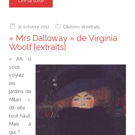
Lire la suite
Posted
31 octobre 2011
Citations et extraits
on
« Mrs Dalloway » de Virginia
Woolf [extraits]
« Ah, si
vous
voyiez
les
jardins de
Milan »,
dit-elle
tout haut.
Mais à
qui ?