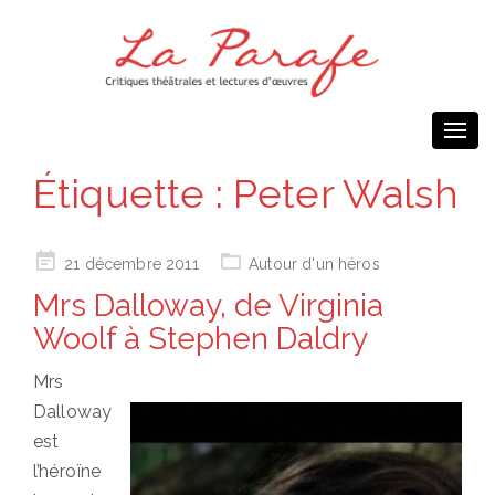
Togg
navi
Étiquette :
Peter Walsh
Posted
21 décembre 2011
Autour d'un héros
on
Mrs Dalloway, de Virginia
Woolf à Stephen Daldry
Mrs
Dalloway
est
l’héroïne