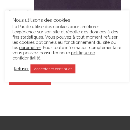
Il n’y avait
personne
Nous utilisons des cookies
La Parafe utilise des cookies pour améliorer
. Ses paroles s’évanouirent. Comme s’évanouit une
l'expérience sur son site et récolte des données à des
fusée. Ses étincelles, s’étant frayé un chemin dans
fins statistiques. Vous pouvez à tout moment refuser
les cookies optionnels au fonctionnement du site ou
la nuit, viennent s’y fondre, le noir descend, vient
les
paramétrer
. Pour toute information complémentaire
noyer les contours des maisons et des tours ; les
vous pouvez consulter notre
politique de
confidentialité
.
collines ternes s’estompent et s’effondrent.…
Refuser
Accepter et continuer
Lire la suite