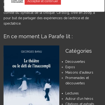
Refuser
Accepter et continuer
Floriane Toussaint est maîtresse de conférences en études
théâtrales à l’Université de Caen Normandie et membre du
comité du Syndicat de la critique. Ce blog, créé en 2009, a
pour but de partager des expériences de lectrice et de
spectatrice.
En ce moment La Parafe lit :
Catégories
Découvertes
Expos
Maisons d'auteurs
Promenades et
découvertes
Lectures
Autour d'un héros
Citations et extraits