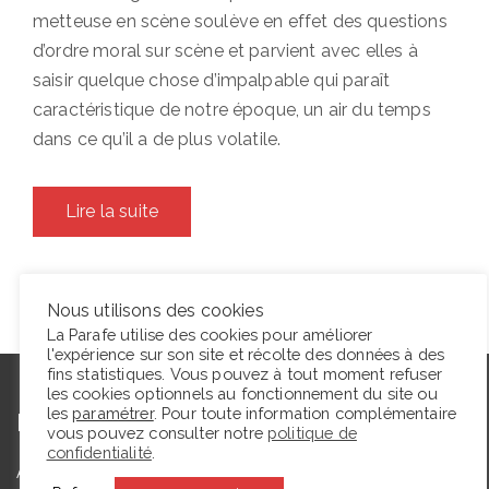
metteuse en scène soulève en effet des questions
d’ordre moral sur scène et parvient avec elles à
saisir quelque chose d’impalpable qui paraît
caractéristique de notre époque, un air du temps
dans ce qu’il a de plus volatile.
Lire la suite
Nous utilisons des cookies
La Parafe utilise des cookies pour améliorer
l'expérience sur son site et récolte des données à des
fins statistiques. Vous pouvez à tout moment refuser
les cookies optionnels au fonctionnement du site ou
les
paramétrer
. Pour toute information complémentaire
L’autrice
vous pouvez consulter notre
politique de
confidentialité
.
Agrégée de lettres modernes et docteure en études théâtrales,