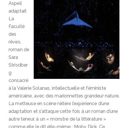
Aspeli
adaptait
La
Faculté
des
rêves,
roman de
Sara
Strisdber
g
consacré
à la Valerie Solanas, intellectuelle et féministe
américaine, avec des marionnettes grandeur nature.
La metteuse en scène réitère l’expérience d’une
adaptation et s’attaque cette fois à un roman d’une
autre teneur, à un « monstre de la littérature »
comme elle le dit elle-même : Moby Dick. Ce