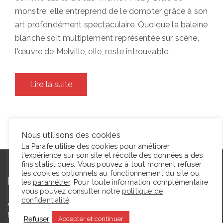
monstre, elle entreprend de le dompter grâce à son
art profondément spectaculaire. Quoique la baleine
blanche soit multiplement représentée sur scène,
l'œuvre de Melville, elle, reste introuvable.
Lire la suite
Nous utilisons des cookies
La Parafe utilise des cookies pour améliorer
l'expérience sur son site et récolte des données à des
fins statistiques. Vous pouvez à tout moment refuser
les cookies optionnels au fonctionnement du site ou
L’autrice
les
paramétrer
. Pour toute information complémentaire
vous pouvez consulter notre
politique de
confidentialité
.
Agrégée de lettres modernes et docteure en études théâtrales,
Floriane Toussaint est maîtresse de conférences en études
Refuser
Accepter et continuer