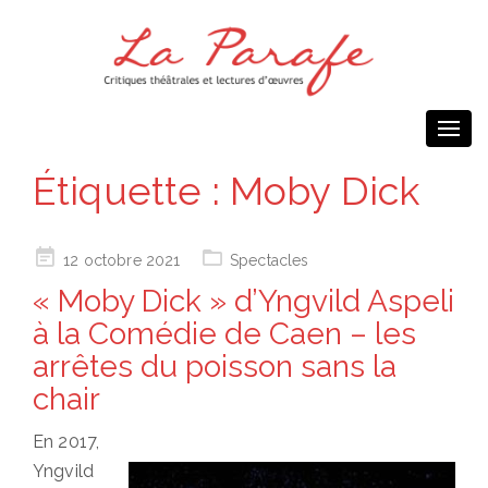
Togg
navi
Étiquette :
Moby Dick
Posted
12 octobre 2021
Spectacles
on
« Moby Dick » d’Yngvild Aspeli
à la Comédie de Caen – les
arrêtes du poisson sans la
chair
En 2017,
Yngvild