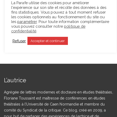
La Parafe utilise des cookies pour améliorer
embryon du livre qu’il décide de reprendre après
l'expérience sur son site et récolte des données à des
cette expérience.…
fins statistiques. Vous pouvez à tout moment refuser
les cookies optionnels au fonctionnement du site ou
les
paramétrer
. Pour toute information complémentaire
vous pouvez consulter notre
politique de
Lire la suite
confidentialité
.
Refuser
Accepter et continuer
L’autrice
Agrégée de lettres modernes et docteure en études théâtrales,
Floriane Toussaint est maîtresse de conférences en études
théâtrales à l’Université de Caen Normandie et membre du
comité du Syndicat de la critique. Ce blog, créé en 2009, a
pour but de partager des expériences de lectrice et de