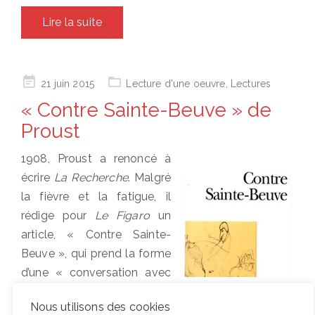
Lire la suite
Posted
21 juin 2015
Lecture d'une oeuvre
,
Lectures
on
« Contre Sainte-Beuve » de
Proust
1908, Proust a renoncé à
écrire
La Recherche
. Malgré
la fièvre et la fatigue, il
rédige pour
Le Figaro
un
article, « Contre Sainte-
Beuve », qui prend la forme
d’une « conversation avec
maman », et devient finalement un essai
Nous utilisons des cookies
conséquent sur la littérature, et plus encore, un