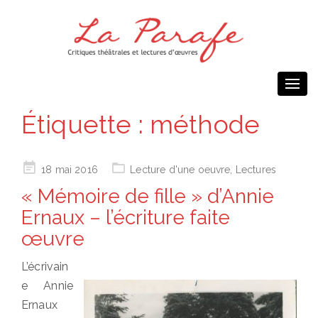
Togg
navi
Étiquette :
méthode
Posted
18 mai 2016
Lecture d'une oeuvre
,
Lectures
on
« Mémoire de fille » d’Annie
Ernaux – l’écriture faite
œuvre
L’écrivain
e Annie
Ernaux