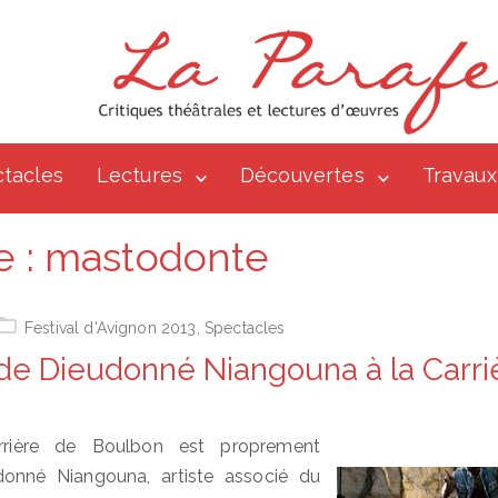
tacles
Lectures
Découvertes
Travaux
e :
mastodonte
Festival d'Avignon 2013
,
Spectacles
de Dieudonné Niangouna à la Carri
rière de Boulbon est proprement
donné Niangouna, artiste associé du