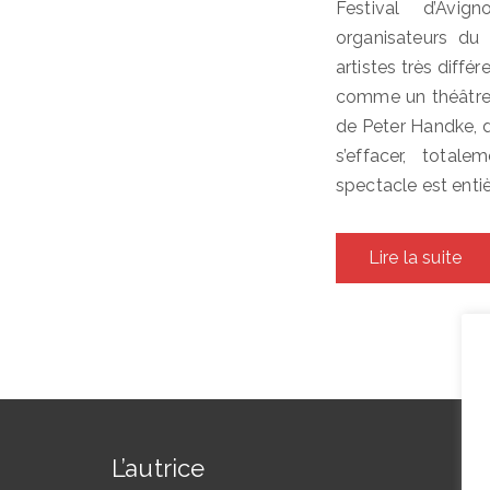
Festival d’Avi
organisateurs du 
artistes très différ
comme un théâtre 
de Peter Handke,
s’effacer, total
spectacle est entiè
Lire la suite
L’autrice