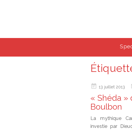
Spec
Étiquett
Posted
13 juillet 2013
on
« Shéda » 
Boulbon
La mythique Car
investie par Dieu