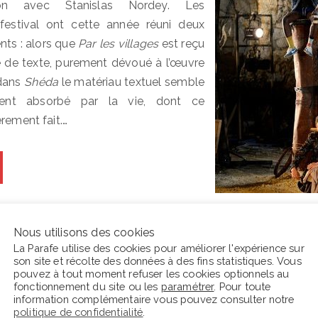
gnon avec Stanislas Nordey. Les
festival ont cette année réuni deux
ents : alors que
Par les villages
est reçu
de texte, purement dévoué à l’œuvre
 dans
Shéda
le matériau textuel semble
ement absorbé par la vie, dont ce
rement fait.…
Nous utilisons des cookies
La Parafe utilise des cookies pour améliorer l'expérience sur
son site et récolte des données à des fins statistiques. Vous
pouvez à tout moment refuser les cookies optionnels au
fonctionnement du site ou les
paramétrer
. Pour toute
information complémentaire vous pouvez consulter notre
En ce moment La Parafe lit :
C
politique de confidentialité
.