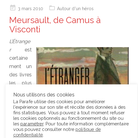
Posted
3 mars 2010
Autour d'un héros
on
Meursault, de Camus à
Visconti
L’Étrange
r
est
certaine
ment un
des livres
les plus
connus
Nous utilisons des cookies
de
La Parafe utilise des cookies pour améliorer
l'expérience sur son site et récolte des données à des
Camus.
fins statistiques. Vous pouvez à tout moment refuser
La
les cookies optionnels au fonctionnement du site ou
les
paramétrer
. Pour toute information complémentaire
superbe
vous pouvez consulter notre
politique de
adaptati
confidentialité
.