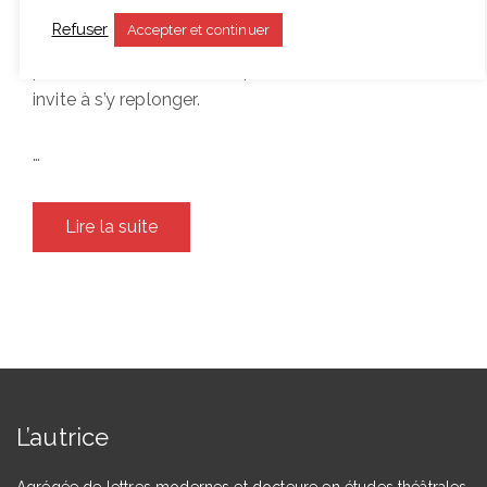
on de
Refuser
Accepter et continuer
Luchino Visconti,
Lo Straniero,
fait
prendre conscience de la puissance de ce roman et
invite à s’y replonger.
…
Lire la suite
L’autrice
Agrégée de lettres modernes et docteure en études théâtrales,