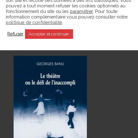
son site et récolte des données à des fins statistiques. Vous
pouvez à tout moment refuser les cookies optionnels au
fonctionnement du site ou les
paramétrer
. Pour toute
information complémentaire vous pouvez consulter notre
politique de confidentialité
.
Refuser
Accepter et continuer
En ce moment La Parafe lit :
C
s