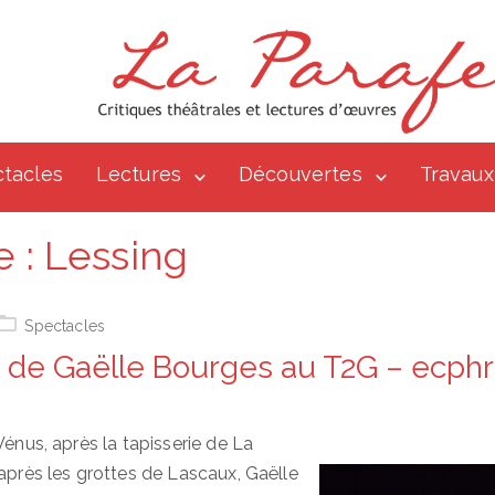
tacles
Lectures
Découvertes
Travaux
e :
Lessing
Spectacles
» de Gaëlle Bourges au T2G – ecphr
Vénus, après la tapisserie de La
 après les grottes de Lascaux, Gaëlle