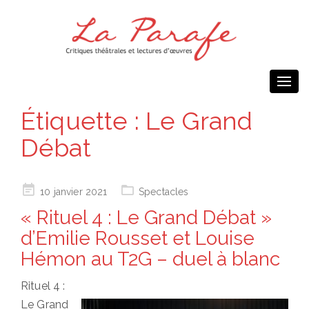
Togg
navi
Étiquette :
Le Grand
Débat
Posted
10 janvier 2021
Spectacles
on
« Rituel 4 : Le Grand Débat »
d’Emilie Rousset et Louise
Hémon au T2G – duel à blanc
Rituel 4 :
Le Grand