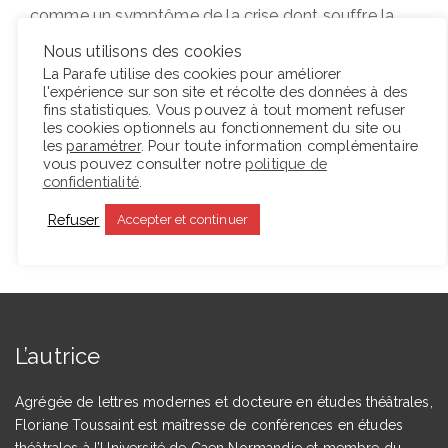
comme un symptôme de la crise dont souffre la
démocratie à notre époque, alors que la veille, était
Nous utilisons des cookies
improvisée au Capitole de Washington une fête
La Parafe utilise des cookies pour améliorer
l'expérience sur son site et récolte des données à des
déguisée avec de vraies armes à feu…
fins statistiques. Vous pouvez à tout moment refuser
les cookies optionnels au fonctionnement du site ou
les
paramétrer
. Pour toute information complémentaire
Lire la suite
vous pouvez consulter notre
politique de
confidentialité
.
Refuser
Accepter et continuer
L’autrice
Agrégée de lettres modernes et docteure en études théâtrales,
Floriane Toussaint est maîtresse de conférences en études
théâtrales à l’Université de Caen Normandie et membre du