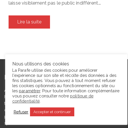
laisse visiblement pas le public indifférent.…
Lire la suite
Nous utilisons des cookies
La Parafe utilise des cookies pour améliorer
l'expérience sur son site et récolte des données à des
L’autrice
fins statistiques. Vous pouvez à tout moment refuser
les cookies optionnels au fonctionnement du site ou
Agrégée de lettres modernes et docteure en études théâtrales,
les
paramétrer
. Pour toute information complémentaire
vous pouvez consulter notre
politique de
Floriane Toussaint est maîtresse de conférences en études
confidentialité
.
théâtrales à l’Université de Caen Normandie et membre du
comité du Syndicat de la critique. Ce blog, créé en 2009, a
Refuser
Accepter et continuer
pour but de partager des expériences de lectrice et de
spectatrice.