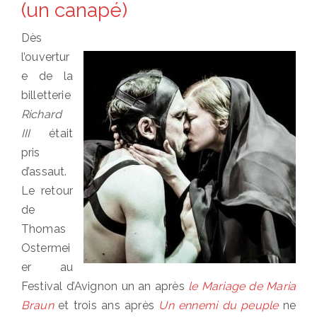
(un canapé)
Dès
l’ouvertur
e de la
billetterie
Richard
III
était
pris
d’assaut.
Le retour
de
Thomas
Ostermei
er au
Festival d’Avignon un an après
le Mariage de Maria
Braun
et trois ans après
Un ennemi du peuple
ne