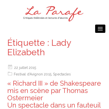
Togg
navi
Étiquette :
Lady
Elizabeth
Posted
22 juillet 2015
on
Festival d'Avignon 2015
,
Spectacles
« Richard III » de Shakespeare
mis en scène par Thomas
Ostermeier
Un spectacle dans un fauteuil