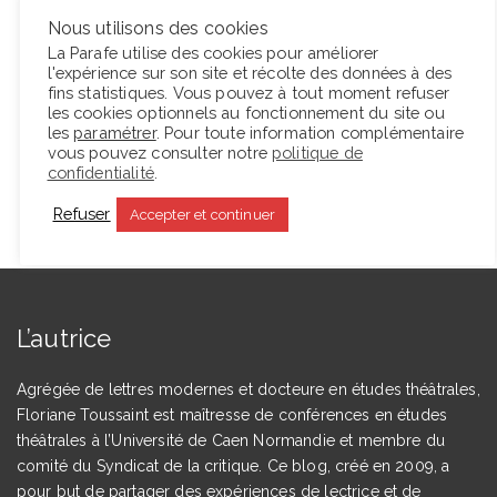
sirènes sonnent sans relâche, sans que les humains
Nous utilisons des cookies
paraissent réagir.
La Parafe utilise des cookies pour améliorer
l'expérience sur son site et récolte des données à des
fins statistiques. Vous pouvez à tout moment refuser
les cookies optionnels au fonctionnement du site ou
Lire la suite
les
paramétrer
. Pour toute information complémentaire
vous pouvez consulter notre
politique de
confidentialité
.
Refuser
Accepter et continuer
L’autrice
Agrégée de lettres modernes et docteure en études théâtrales,
Floriane Toussaint est maîtresse de conférences en études
théâtrales à l’Université de Caen Normandie et membre du
comité du Syndicat de la critique. Ce blog, créé en 2009, a
pour but de partager des expériences de lectrice et de