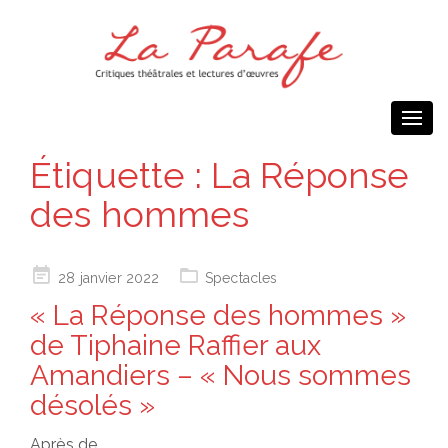
Togg
navi
Étiquette :
La Réponse
des hommes
Posted
28 janvier 2022
Spectacles
on
« La Réponse des hommes »
de Tiphaine Raffier aux
Amandiers – « Nous sommes
désolés »
Après de