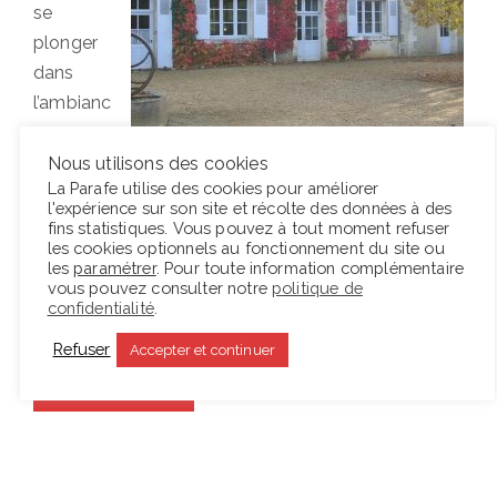
se
plonger
dans
l’ambianc
e
merveille
Nous utilisons des cookies
La Parafe utilise des cookies pour améliorer
usement
l'expérience sur son site et récolte des données à des
reconstituée du
Grand Meaulnes
. Dans le village
fins statistiques. Vous pouvez à tout moment refuser
les cookies optionnels au fonctionnement du site ou
d’Epineuil le Fleuriel la maison des Fournier, l’école
les
paramétrer
. Pour toute information complémentaire
et la mairie sont restées inchangés. La visite mêle,
vous pouvez consulter notre
politique de
confidentialité
.
comme l’auteur l’avait fait, mémoire et imagination.…
Refuser
Accepter et continuer
Lire la suite