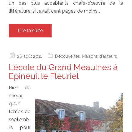
un des plus accablants chefs-d’œuvre de la
littérature, s’il avait cent pages de moins.…
Lire la suite
Posted
26 août 2011
Découvertes
,
Maisons d'auteurs
on
L’école du Grand Meaulnes à
Epineuil le Fleuriel
Rien de
mieux
qu’un
temps de
septemb
re pour