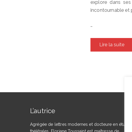
explore dans ses 
incontournable et 
…
Lire la suite
L’autrice
Agrégée de lettres modernes et docteure en étude
théâtrales, Floriane Toussaint est maîtresse de