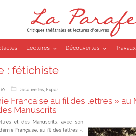
tacles
Lectures
Découvertes
Travaux
e :
fétichiste
010
Découvertes
,
Expos
ie Française au fil des lettres » a
 des Manuscrits
tres et des Manuscrits, avec son
émie Française, au fil des lettres »,