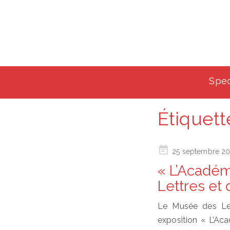
Spec
Étiquett
Posted
25 septembre 2
on
« L’Académ
Lettres et
Le Musée des Let
exposition « L’Acad