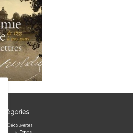
atégories
Découvertes
Expos