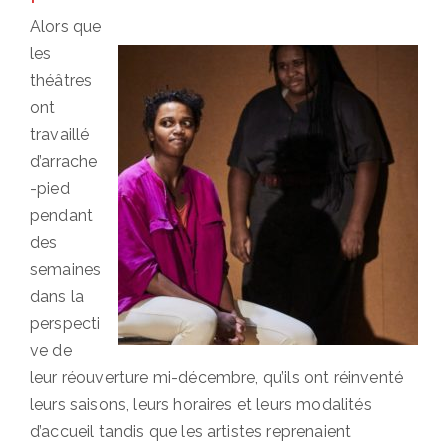
Alors que
les
théâtres
ont
travaillé
d’arrache
-pied
pendant
des
semaines
dans la
perspecti
ve de
leur réouverture mi-décembre, qu’ils ont réinventé
leurs saisons, leurs horaires et leurs modalités
d’accueil tandis que les artistes reprenaient