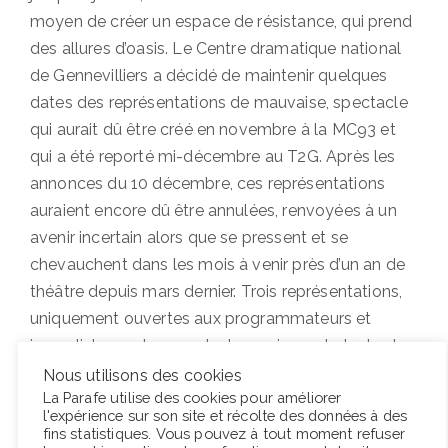
moyen de créer un espace de résistance, qui prend
des allures d’oasis. Le Centre dramatique national
de Gennevilliers a décidé de maintenir quelques
dates des représentations de mauvaise, spectacle
qui aurait dû être créé en novembre à la MC93 et
qui a été reporté mi-décembre au T2G. Après les
annonces du 10 décembre, ces représentations
auraient encore dû être annulées, renvoyées à un
avenir incertain alors que se pressent et se
chevauchent dans les mois à venir près d’un an de
théâtre depuis mars dernier. Trois représentations,
uniquement ouvertes aux programmateurs et
journalistes, ont cependant permis que le texte de
debbie tucker green, figure éminente de l’avant-
Nous utilisons des cookies
La Parafe utilise des cookies pour améliorer
garde théâtrale britannique, soit pour la première
l'expérience sur son site et récolte des données à des
fois créé en France et qu’il trouve ainsi une forme
fins statistiques. Vous pouvez à tout moment refuser