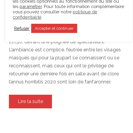
les cookies optionnels au fonctionnement du site ou
certes diminuée d’existence auprès des
les
paramétrer
. Pour toute information complémentaire
professionnels du secteur, à défaut du public, mais
vous pouvez consulter notre
politique de
confidentialité
.
d’existence tout de même. Pour que la nouvelle
contrainte du couvre-feu soit respectée, le
Refuser
Accepter et continuer
spectacle a donc été présenté pour trois dates à
17h30, devant une poignée de spectateurs.
L’ambiance est complice, feutrée entre les visages
masqués qui pour la plupart se connaissent ou se
reconnaissent, mais ceux qui ont le privilège de
retourner une dernière fois en salle avant de clore
l’annus horribilis 2020 sont loin de fanfaronner.
Lire la suite