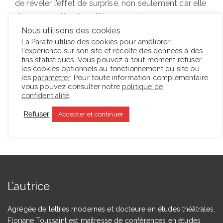
de révéler l’effet de surprise, non seulement car elle
n’a pas la prétention d’être assez lue pour
compromettre quoi que ce soit, mais surtout car il
Nous utilisons des cookies
La Parafe utilise des cookies pour améliorer
n’est pas envisageable de passer sous silence une
l'expérience sur son site et récolte des données à des
expérience aussi profondément troublante.
fins statistiques. Vous pouvez à tout moment refuser
les cookies optionnels au fonctionnement du site ou
les
paramétrer
. Pour toute information complémentaire
vous pouvez consulter notre
politique de
Lire la suite
confidentialité
.
Refuser
Accepter et continuer
L’autrice
Agrégée de lettres modernes et docteure en études théâtrales,
Floriane Toussaint est maîtresse de conférences en études