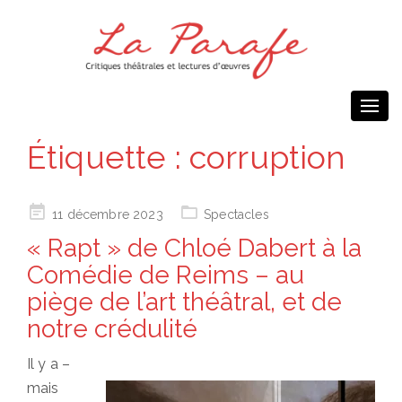
Togg
navi
Étiquette :
corruption
Posted
11 décembre 2023
Spectacles
on
« Rapt » de Chloé Dabert à la
Comédie de Reims – au
piège de l’art théâtral, et de
notre crédulité
Il y a –
mais