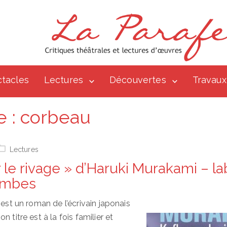
tacles
Lectures
Découvertes
Travaux
e :
corbeau
Lectures
 le rivage » d’Haruki Murakami – la
limbes
 est un roman de l’écrivain japonais
 titre est à la fois familier et