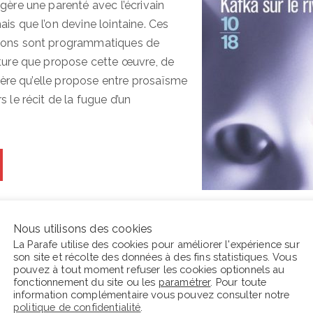
gère une parenté avec l’écrivain
is que l’on devine lointaine. Ces
ions sont programmatiques de
cture que propose cette œuvre, de
ulière qu’elle propose entre prosaïsme
s le récit de la fugue d’un
Nous utilisons des cookies
La Parafe utilise des cookies pour améliorer l'expérience sur
son site et récolte des données à des fins statistiques. Vous
pouvez à tout moment refuser les cookies optionnels au
fonctionnement du site ou les
paramétrer
. Pour toute
information complémentaire vous pouvez consulter notre
En ce moment La Parafe lit :
C
politique de confidentialité
.