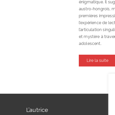
énigmatique. Il sug
austro-hongrois, ma
premières impress
l’expérience de le
l’articulation sing
et mystère à traver
adolescent.
Lire la suite
L’autrice