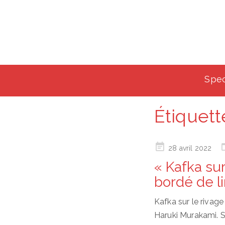
Spec
Étiquett
Posted
28 avril 2022
on
« Kafka sur
bordé de 
Kafka sur le rivage
Haruki Murakami. Son