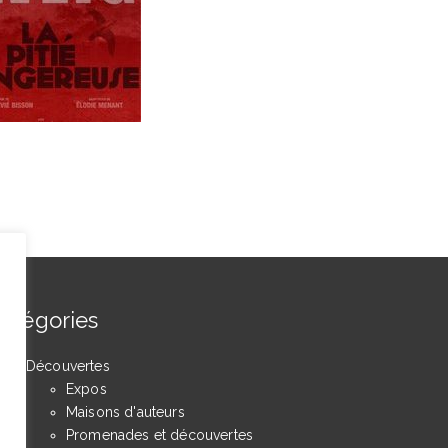
atégories
Découvertes
Expos
Maisons d'auteurs
Promenades et découvertes