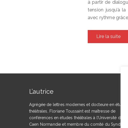
à partir de dialog
tension jusqu’à la 
avec rythme grâce
Lire la suite
L’autrice
Agrégée de lettres modernes et docteure en étude
théâtrales, Floriane Toussaint est maîtresse de
conférences en études théâtrales à l’Université de
Caen Normandie et membre du comité du Syndicat