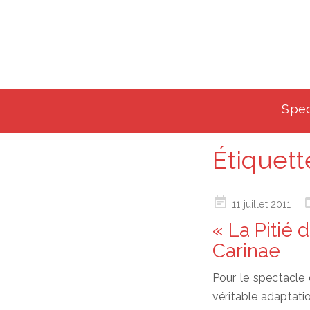
Spec
Étiquett
Posted
11 juillet 2011
on
« La Pitié
Carinae
Pour le spectacle 
véritable adaptatio