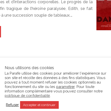
ues et d’interactions corporelles. Le progrès de la
fin tragique de l’héroïne paralysée, Edith, se fait
 à une succession souple de tableaux.…
Nous utilisons des cookies
La Parafe utilise des cookies pour améliorer l'expérience sur
son site et récolte des données à des fins statistiques. Vous
En ce moment La Parafe lit :
C
pouvez à tout moment refuser les cookies optionnels au
fonctionnement du site ou les
paramétrer
. Pour toute
s
information complémentaire vous pouvez consulter notre
politique de confidentialité
.
Refuser
Accepter et continuer