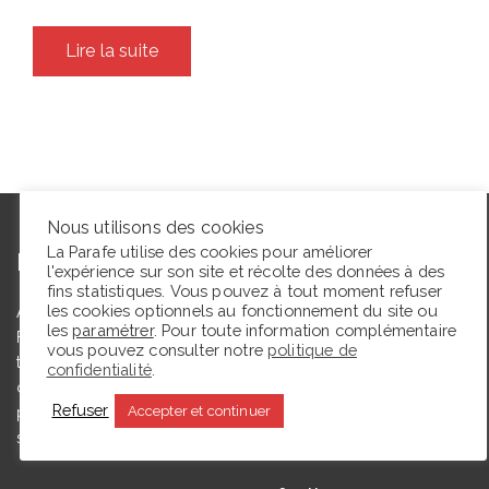
Lire la suite
Nous utilisons des cookies
La Parafe utilise des cookies pour améliorer
L’autrice
l'expérience sur son site et récolte des données à des
fins statistiques. Vous pouvez à tout moment refuser
les cookies optionnels au fonctionnement du site ou
Agrégée de lettres modernes et docteure en études théâtrales,
les
paramétrer
. Pour toute information complémentaire
Floriane Toussaint est maîtresse de conférences en études
vous pouvez consulter notre
politique de
théâtrales à l’Université de Caen Normandie et membre du
confidentialité
.
comité du Syndicat de la critique. Ce blog, créé en 2009, a
Refuser
Accepter et continuer
pour but de partager des expériences de lectrice et de
spectatrice.