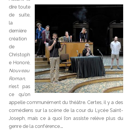
dire toute
de suite,
la
dernière
création
de
Christoph
e Honoré,
Nouveau
Roman
,
n’est pas
ce qu’on
appelle communément du théâtre. Certes, il y a des
comédiens sur la scène de la cour du Lycée Saint-
Joseph, mais ce à quoi l’on assiste relève plus du
genre de la conférence.…