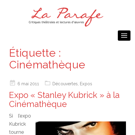
Togg
navi
Étiquette :
Cinémathèque
Posted
6 mai 2011
Découvertes
,
Expos
on
Expo « Stanley Kubrick » à la
Cinémathèque
Si l’expo
Kubrick
tourne