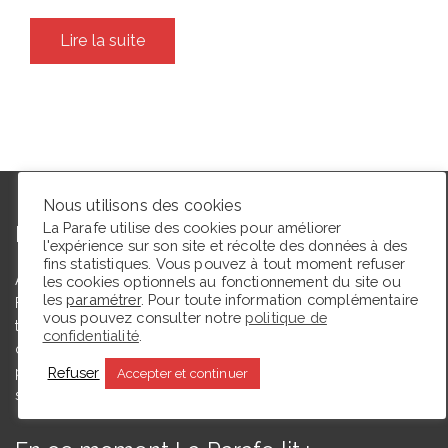
Lire la suite
Nous utilisons des cookies
La Parafe utilise des cookies pour améliorer
L’autrice
l'expérience sur son site et récolte des données à des
fins statistiques. Vous pouvez à tout moment refuser
Agrégée de lettres modernes et docteure en études théâtrales,
les cookies optionnels au fonctionnement du site ou
les
paramétrer
. Pour toute information complémentaire
Floriane Toussaint est maîtresse de conférences en études
vous pouvez consulter notre
politique de
théâtrales à l’Université de Caen Normandie et membre du
confidentialité
.
comité du Syndicat de la critique. Ce blog, créé en 2009, a
pour but de partager des expériences de lectrice et de
Refuser
Accepter et continuer
spectatrice.