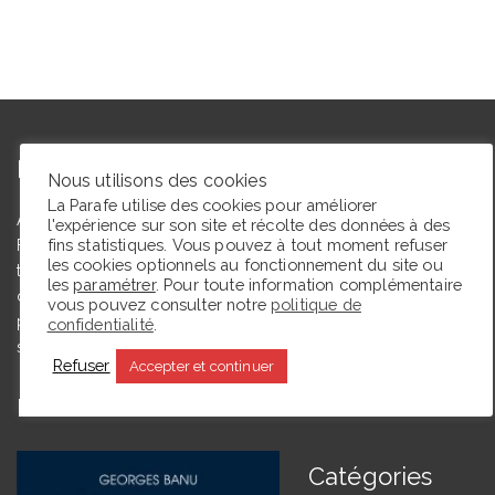
L’autrice
Nous utilisons des cookies
La Parafe utilise des cookies pour améliorer
Agrégée de lettres modernes et docteure en études théâtrales,
l'expérience sur son site et récolte des données à des
fins statistiques. Vous pouvez à tout moment refuser
Floriane Toussaint est maîtresse de conférences en études
les cookies optionnels au fonctionnement du site ou
théâtrales à l’Université de Caen Normandie et membre du
les
paramétrer
. Pour toute information complémentaire
comité du Syndicat de la critique. Ce blog, créé en 2009, a
vous pouvez consulter notre
politique de
pour but de partager des expériences de lectrice et de
confidentialité
.
spectatrice.
Refuser
Accepter et continuer
En ce moment La Parafe lit :
Catégories