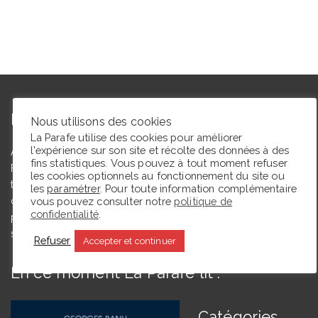
L’autrice
Nous utilisons des cookies
La Parafe utilise des cookies pour améliorer
l'expérience sur son site et récolte des données à des
Agrégée de lettres modernes et docteure en études théâtrales,
fins statistiques. Vous pouvez à tout moment refuser
Floriane Toussaint est maîtresse de conférences en études
les cookies optionnels au fonctionnement du site ou
théâtrales à l’Université de Caen Normandie et membre du
les
paramétrer
. Pour toute information complémentaire
vous pouvez consulter notre
politique de
comité du Syndicat de la critique. Ce blog, créé en 2009, a
confidentialité
.
pour but de partager des expériences de lectrice et de
spectatrice.
Refuser
Accepter et continuer
En ce moment La Parafe lit :
Catégories