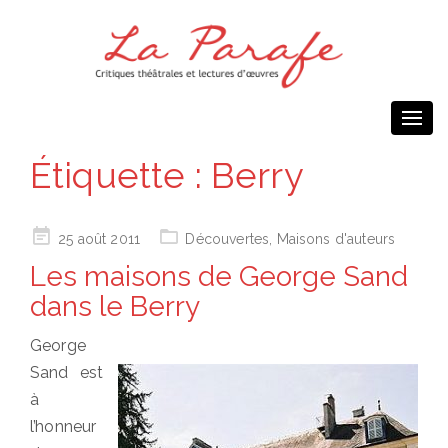
Togg
navi
Étiquette :
Berry
Posted
25 août 2011
Découvertes
,
Maisons d'auteurs
on
Les maisons de George Sand
dans le Berry
George
Sand est
à
l’honneur