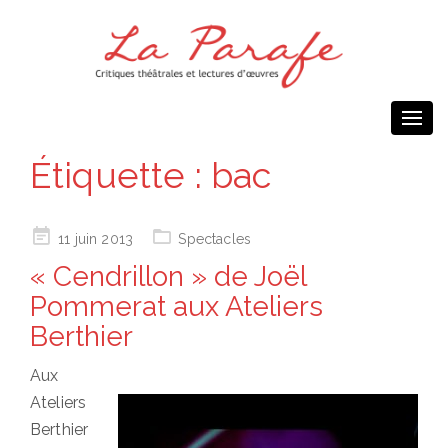
Togg
navi
Étiquette :
bac
Posted
11 juin 2013
Spectacles
on
« Cendrillon » de Joël
Pommerat aux Ateliers
Berthier
Aux
Ateliers
Berthier