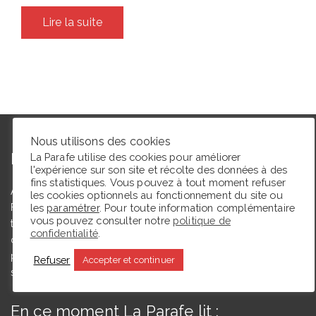
Lire la suite
Nous utilisons des cookies
L’autrice
La Parafe utilise des cookies pour améliorer
l'expérience sur son site et récolte des données à des
fins statistiques. Vous pouvez à tout moment refuser
Agrégée de lettres modernes et docteure en études théâtrales,
les cookies optionnels au fonctionnement du site ou
Floriane Toussaint est maîtresse de conférences en études
les
paramétrer
. Pour toute information complémentaire
vous pouvez consulter notre
politique de
théâtrales à l’Université de Caen Normandie et membre du
confidentialité
.
comité du Syndicat de la critique. Ce blog, créé en 2009, a
pour but de partager des expériences de lectrice et de
Refuser
Accepter et continuer
spectatrice.
En ce moment La Parafe lit :