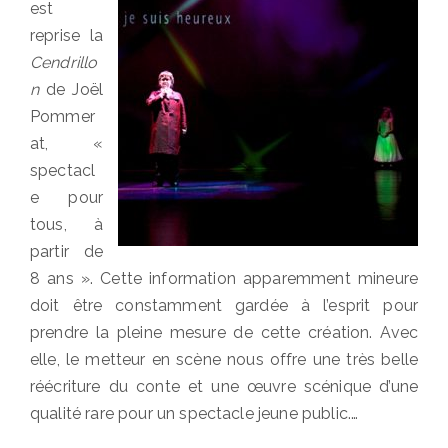
est
reprise la
Cendrillo
n
de Joël
Pommer
at, «
spectacl
e pour
tous, à
partir de
8 ans ». Cette information apparemment mineure
doit être constamment gardée à l’esprit pour
prendre la pleine mesure de cette création. Avec
elle, le metteur en scène nous offre une très belle
réécriture du conte et une œuvre scénique d’une
qualité rare pour un spectacle jeune public.…