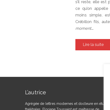
s’il reste, elle es
ce qu’on appelle 
moins simple, es
Crébillon fils, aut
moment
.…
Lire la suite
L’autrice
Agrégée de lettres modernes et docteure en étude
théâtrales, Floriane Toussaint est maîtresse de