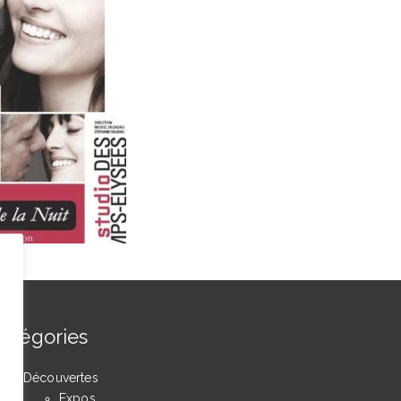
atégories
Découvertes
Expos