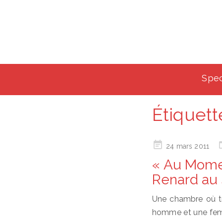
Spec
Étiquett
Posted
24 mars 2011
on
« Au Moment
Renard au
Une chambre où trô
homme et une femme