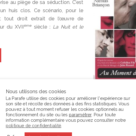
t prise au piège de sa séduction. C’est
un huis clos. Ce scénario, pour le
t tout droit extrait de l’œuvre de
ème
eur du XVII
siècle :
La Nuit et le
Nous utilisons des cookies
La Parafe utilise des cookies pour améliorer l'expérience sur
son site et récolte des données à des fins statistiques. Vous
pouvez à tout moment refuser les cookies optionnels au
En ce moment La Parafe lit :
C
fonctionnement du site ou les
paramétrer
. Pour toute
information complémentaire vous pouvez consulter notre
politique de confidentialité
.
s