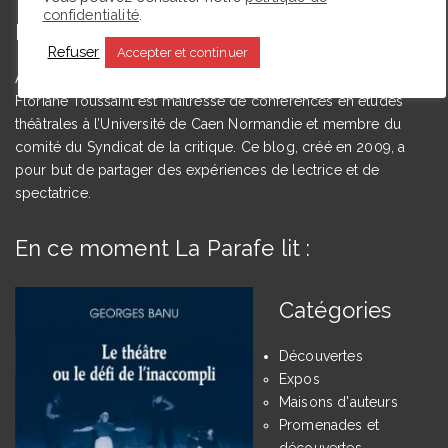
confidentialité
.
L’autrice
Refuser
Accepter et continuer
Agrégée de lettres modernes et docteure en études théâtrales,
Floriane Toussaint est maîtresse de conférences en études
théâtrales à l’Université de Caen Normandie et membre du
comité du Syndicat de la critique. Ce blog, créé en 2009, a
pour but de partager des expériences de lectrice et de
spectatrice.
En ce moment La Parafe lit :
Catégories
Découvertes
Expos
Maisons d'auteurs
Promenades et
découvertes