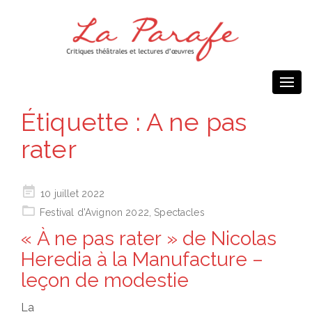
Togg
navi
Étiquette :
A ne pas
rater
Posted
10 juillet 2022
on
Festival d'Avignon 2022
,
Spectacles
« À ne pas rater » de Nicolas
Heredia à la Manufacture –
leçon de modestie
La