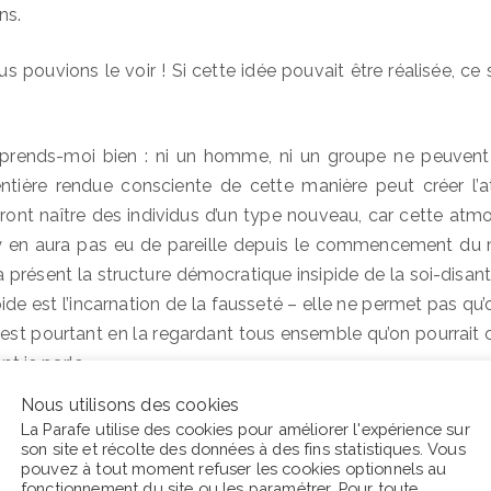
ns.
us pouvions le voir ! Si cette idée pouvait être réalisée, ce
rends-moi bien : ni un homme, ni un groupe ne peuvent s
entière rendue consciente de cette manière peut créer l’
rront naître des individus d’un type nouveau, car cette at
 n’y en aura pas eu de pareille depuis le commencement du
présent la structure démocratique insipide de la soi-disant «
ide est l’incarnation de la fausseté – elle ne permet pas qu’
c’est pourtant en la regardant tous ensemble qu’on pourrait c
nt je parle.
Nous utilisons des cookies
a ne réussit pas ?
La Parafe utilise des cookies pour améliorer l'expérience sur
son site et récolte des données à des fins statistiques. Vous
pouvez à tout moment refuser les cookies optionnels au
s rien à perdre. C’est peut-être une fiction, mais c’est la seu
fonctionnement du site ou les
paramétrer
. Pour toute