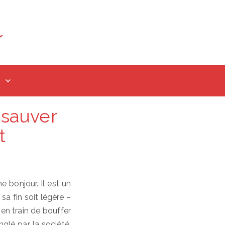
 sauver
t
 bonjour. Il est un
sa fin soit légère –
 en train de bouffer
nglé par la société,