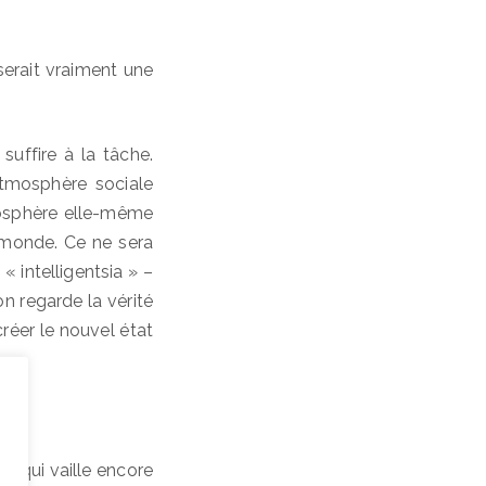
 serait vraiment une
uffire à la tâche.
atmosphère sociale
mosphère elle-même
 monde. Ce ne sera
 intelligentsia » –
on regarde la vérité
réer le nouvel état
le qui vaille encore