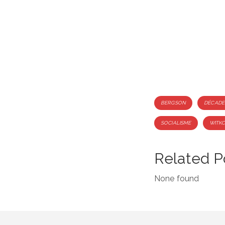
Tags
BERGSON
DÉCADE
SOCIALISME
WITK
Related P
None found