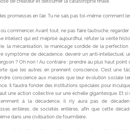
ose de créateur et détourner la catastrophe finale.
es promesses en l’air. Tu ne sais pas toi-même comment les 
 où commencer. Avant tout, ne pas faire l’autruche, regarder 
 intellect qui est méprisé aujourd’hui, réfuter la vérité histo
ie, la mécanisation, le marécage sordide de la perfection 
véré symptôme de décadence, devenir un anti-intellectuel, un 
ergson ? Oh non ! Au contraire : prendre au plus haut point
orte que les autres en prennent conscience. C’est une tâc
prendre conscience aux masses que leur évolution sociale len
e. Il faudra fonder des institutions spéciales pour inculque
faut une action collective sur une échelle gigantesque. Et si
iemment à la décadence, il n’y aura pas de décaden
sses entières, de sociétés entières, afin que cette décad
même dans une civilisation de fourmilière.