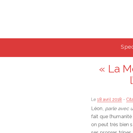
Spec
« La M
Posted
Le
18 avril 2018
-
Cit
on
Léon,
parle avec u
fait que l’humanité
on peut très bien s
ses propres tripes 