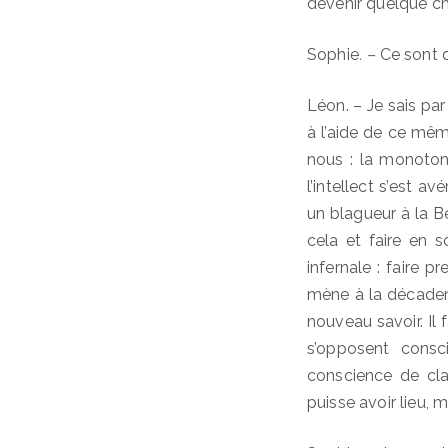
devenir quelque ch
Sophie
. –
Ce sont d
Léon. – Je sais par
à l’aide de ce même
nous : la monoton
l’intellect s’est a
un blagueur à la B
cela et faire en s
infernale : faire 
mène à la décadenc
nouveau savoir. Il 
s’opposent consc
conscience de cla
puisse avoir lieu, 