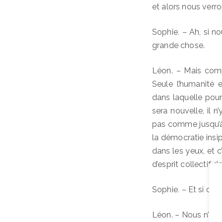
et alors nous verro
Sophie
. –
Ah, si no
grande chose.
Léon. – Mais comp
Seule l’humanité 
dans laquelle pou
sera nouvelle, il
pas comme jusqu’à 
la démocratie insip
dans les yeux, et 
d’esprit collectif do
Sophie
. –
Et si cel
Léon. – Nous n’avon