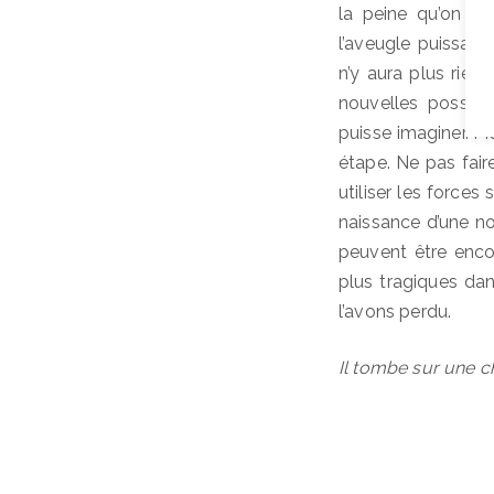
la peine qu’on es
l’aveugle puissance
n’y aura plus rien 
nouvelles possibil
puisse imaginer. Ma
étape. Ne pas fair
utiliser les forces
naissance d’une n
peuvent être encor
plus tragiques dan
l’avons perdu.
Il tombe sur une c