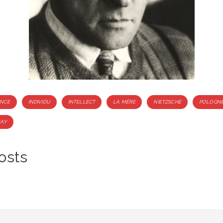
NCE
INDIVIDU
INTELLECT
LA MÈRE
NIETZSCHE
POLOGN
CAY
osts