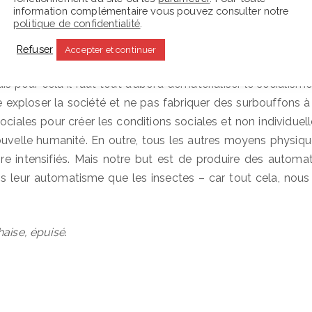
saie. De toute manière, là où nous allons maintenant, l
information complémentaire vous pouvez consulter notre
politique de confidentialité
.
 sociale, c’est-à-dire vers la mécanisation et la moutonnisa
devant nous. Il y a un travail insensé à accomplir – il faut
Refuser
Accepter et continuer
ités qui sont imprévisibles. C’est la plus terrible des tr
is pour cela il faut tout d’abord dématérialiser le socialisme
e exploser la société et ne pas fabriquer des surbouffons à
 sociales pour créer les conditions sociales et non individuel
ouvelle humanité. En outre, tous les autres moyens physiqu
e intensifiés. Mais notre but est de produire des automat
s leur automatisme que les insectes – car tout cela, nous
haise, épuisé
.