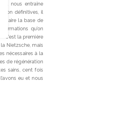
à où nous entraîne
tion définitives, il
 extraire la base de
ansformations qu’on
 – c’est la première
 la Nietzsche, mais
les nécessaires à la
es de régénération
es sains, cent fois
 l’avons eu et nous