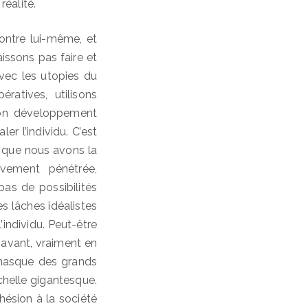
réalité.
 contre lui-même, et
issons pas faire et
 avec les utopies du
ratives, utilisons
son développement
r l’individu. C’est
, que nous avons la
tivement pénétrée,
pas de possibilités
s lâches idéalistes
’individu. Peut-être
 avant, vraiment en
 masque des grands
chelle gigantesque.
hésion à la société