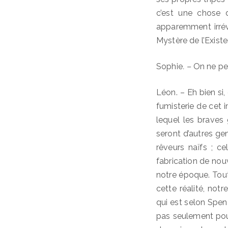
c’est une chose 
apparemment irréver
Mystère de l’Exist
Sophie
. –
On ne peu
Léon. – Eh bien si
fumisterie de cet 
lequel les braves
seront d’autres ge
rêveurs naïfs ; ce
fabrication de nou
notre époque. Tout
cette réalité, not
qui est selon Spen
pas seulement pour