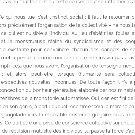
 pas du tout le point où cette pensée peut se rattacher à la 
 qui nous tue, c’est l’instinct social : il faut le retourner
ns précisément l’organisation de la collectivité – ne nous la
ce qui est nuisible à l’individu. Au lieu d’abêtir les foules
 et la monstrueuse réalité du syndicalisme et des coopé
ociale existante pour convaincre chacun des dangers de 
e met à penser comme moi, la société ne réussira pas à avale
plir cela que nous avons l’organisation de l’enseignement
e : et alors, peut-être, lorsque l’humanité sera collec
erspectives nouvelles, inconnues. De toute façon il n’y a 
conception du bonheur généralisé, élaborée par nos minable
es ténèbres de la monotonie automatisée. Oui, c’en est fini de l
que en son genre, à partir duquel recommencera la marche en
dégringolade vers la misérable existence grégaire, sous le
s. Ce doit être une prise de conscience collective sur une é
ce de répulsion mutuelle des individus surpasse la force d’ad