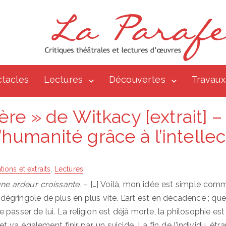
tacles
Lectures
Découvertes
Travaux
ère » de Witkacy [extrait] –
l’humanité grâce à l’intellec
ations et extraits
,
Lectures
ne ardeur croissante.
– […] Voilà, mon idée est simple comme
 dégringole de plus en plus vite. L’art est en décadence ; que 
e passer de lui. La religion est déjà morte, la philosophie est
et va également finir par un suicide. La fin de l’individu, étra