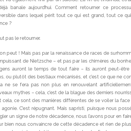
déjà banale aujourd’hui. Comment retourner ce processus
sible dans lequel périt tout ce qui est grand, tout ce qui es
ence ?
t pas le retourner.
, on peut ! Mais pas par la renaissance de races de surhomm
impuissant de Nietzsche – et pas par les chimères du bonhe
 gens auront le temps de tout faire – ils auront peut-être
ns, ou plutôt des bestiaux mécanisés, et c’est ce que ne 
la ne se fera pas non plus en renouvelant artificiellement
veaux mythes – cela, c’est de la blague des derniers nourris
 cela, ce sont des manières différentes de se voiler la face 
re agonie. C’est répugnant. Mais sapristi, puisque nous possé
gler un signe de notre décadence, nous l’avons pour en fai
 bien nous convaincre de cette décadence et rien de plus.