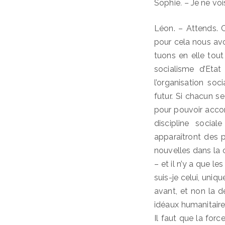
Sophie
. –
Je ne vois
Léon. – Attends. Ce
pour cela nous avo
tuons en elle tout 
socialisme d’Etat
l’organisation s
futur. Si chacun s
pour pouvoir accom
discipline social
apparaîtront des p
nouvelles dans la 
– et il n’y a que l
suis-je celui, uni
avant, et non la 
idéaux humanitaire
Il faut que la for