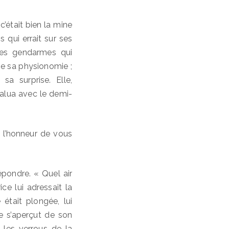
’était bien la mine
is qui errait sur ses
des gendarmes qui
 de sa physionomie ;
sa surprise. Elle,
 salua avec le demi-
eu l’honneur de vous
épondre. « Quel air
ce lui adressait la
 était plongée, lui
e s’aperçut de son
 les verrous de la