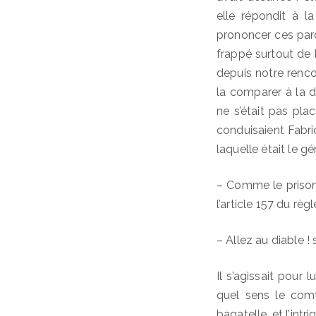
elle répondit à l
prononcer ces parol
frappé surtout de 
depuis notre renc
la comparer à la 
ne s’était pas pla
conduisaient Fabrice
laquelle était le gé
– Comme le prisonni
l’article 157 du règ
– Allez au diable ! 
Il s’agissait pour
quel sens le comte
bagatelle, et l’int