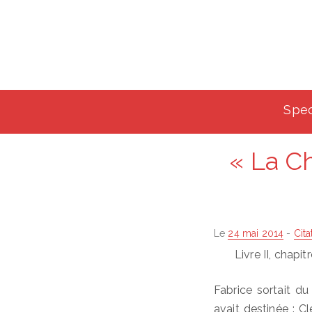
Spec
« La C
Posted
Le
24 mai 2014
-
Cita
on
Livre II, chapit
Fabrice sortait d
avait destinée : Cl