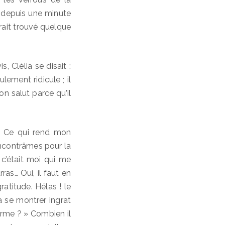
s depuis une minute
rait trouvé quelque
, Clélia se disait :
lement ridicule ; il
n salut parce qu’il
 « Ce qui rend mon
rencontrâmes pour la
c’était moi qui me
ras… Oui, il faut en
ratitude. Hélas ! le
 se montrer ingrat
arme ? » Combien il