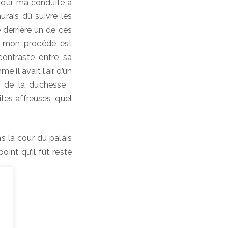
r, oui, ma conduite a
aurais dû suivre les
 derrière un de ces
i, mon procédé est
ontraste entre sa
 il avait l’air d’un
 de la duchesse :
ites affreuses, quel
s la cour du palais
oint qu’il fût resté