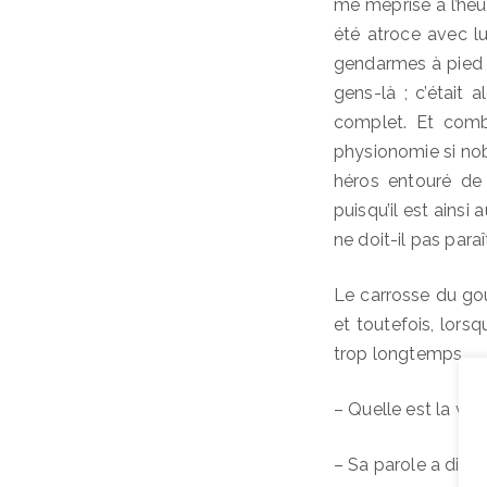
me méprise à l’heure
été atroce avec lui
gendarmes à pied d
gens-là ; c’était
complet. Et comb
physionomie si nobl
héros entouré de
puisqu’il est ainsi
ne doit-il pas para
Le carrosse du gou
et toutefois, lorsq
trop longtemps.
– Quelle est la vo
– Sa parole a dit : 