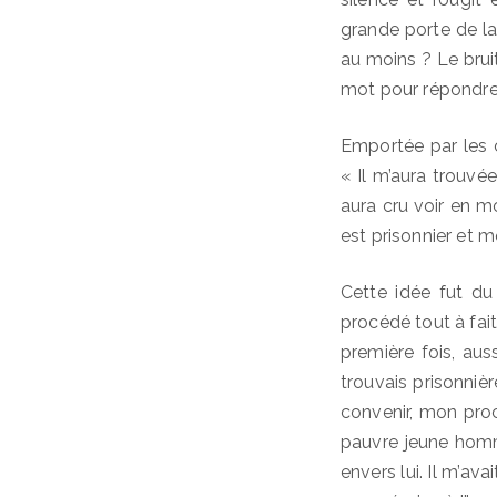
grande porte de la
au moins ? Le brui
mot pour répondre,
Emportée par les ch
« Il m’aura trouvée
aura cru voir en m
est prisonnier et m
Cette idée fut du
procédé tout à fait
première fois, au
trouvais prisonnièr
convenir, mon procé
pauvre jeune homm
envers lui. Il m’a