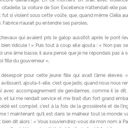
 citadelle, la voiture de Son Excellence n’attendait-elle pa
t fut si violent sous cette voûte, que, quand même Clélia au
 Fabrice n’aurait pu entendre ses paroles.
evaux qui avaient pris le galop aussitôt après le pont-levis
 bien ridicule ! » Puis tout à coup elle ajouta : « Non pas seu
oi une âme basse, il aura pensé que je ne répondais pas à so
oi fille du gouverneur ».
 désespoir pour cette jeune fille qui avait l’âme élevée.
 avilissant, ajouta-t-elle, c’est que jadis, quand nous nous 
ssi avec accompagnement de gendarmes, comme il le dit, 
e, et lui me rendait service et me tirait d’un fort grand embar
dé est complet, c’est à la fois de la grossièreté et de l’ing
e ! maintenant qu’il est dans le malheur tout le monde va
vait bien dit alors : « Vous souviendrez-vous de mon nom à P