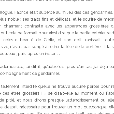
alogue, Fabrice était superbe au milieu des ces gendarmes, c
plus noble ; ses traits fins et délicats, et le sourire de mépr
t un charmant contraste avec les apparences grossières 
 tout cela ne formait pour ainsi dire que la partie extérieure
la céleste beauté de Clélia, et son oeil trahissait toute 
e, n’avait pas songé à retirer la tête de la portière ; il la
ectueux ; puis, après un instant :
emoiselle, lui dit-il, qu’autrefois, près d’un lac, j’ai déjà 
accompagnement de gendarmes.
ut tellement interdite qu’elle ne trouva aucune parole pour r
 ces êtres grossiers ! » se disait-elle au moment où Fabri
e pitié, et nous dirons presque l’attendrissement où elle
ce d’esprit nécessaire pour trouver un mot quelconque, ell
 encore davantage. En ce moment on tirait avec violence