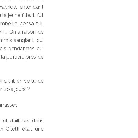
Fabrice, entendant
 jeune fille. Il fut
bellie, pensa-t-il,
! … On a raison de
mmis sanglant, qui
trois gendarmes qui
à la portière près de
 dit-il, en vertu de
 trois jours ?
rrasser.
et d’ailleurs, dans
n Giletti était une