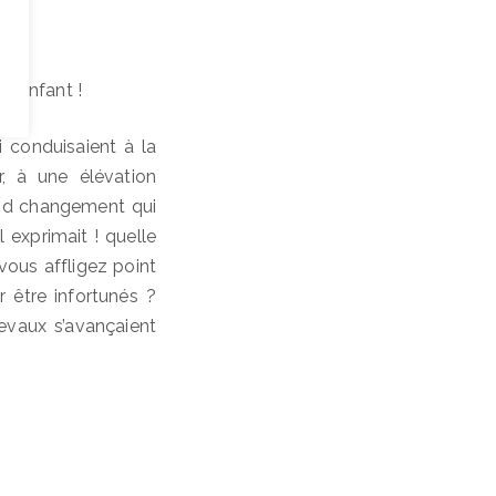
un enfant !
 conduisaient à la
r, à une élévation
and changement qui
l exprimait ! quelle
e vous affligez point
 être infortunés ?
vaux s’avançaient