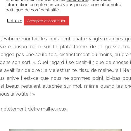
information complémentaire vous pouvez consulter notre
eu ! s’écria Clélia.
politique de confidentialité
.
Refuser
Accepter et continuer
! reprit le général avec humeur ; que je suis sot de répondre à 
 Fabrice montait les trois cent quatre-vingts marches qui
velle prison bâtie sur la plate-forme de la grosse tou
e songea pas une seule fois, distinctement du moins, au gr
dans son sort. « Quel regard ! se disait-il ; que de choses i
e avait l’air de dire : la vie est un tel tissu de malheurs ! N
us arrive ! est-ce que nous ne sommes point ici-bas pour
i beaux restaient attachés sur moi, même quand les che
sous la voûte ! »
omplètement d’être malheureux.