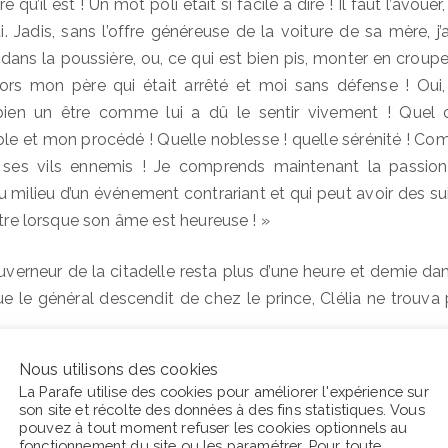
 qu’il est ! Un mot poli était si facile à dire ! Il faut l’avoue
. Jadis, sans l’offre généreuse de la voiture de sa mère, j’
ans la poussière, ou, ce qui est bien pis, monter en croupe
 alors mon père qui était arrêté et moi sans défense ! Ou
ien un être comme lui a dû le sentir vivement ! Quel c
e et mon procédé ! Quelle noblesse ! quelle sérénité ! Comme
 ses vils ennemis ! Je comprends maintenant la passion
 au milieu d’un événement contrariant et qui peut avoir des su
ître lorsque son âme est heureuse ! »
verneur de la citadelle resta plus d’une heure et demie dan
ue le général descendit de chez le prince, Clélia ne trouva p
Nous utilisons des cookies
lonté de Son Altesse ? demanda Clélia.
La Parafe utilise des cookies pour améliorer l'expérience sur
son site et récolte des données à des fins statistiques. Vous
la prison ! et son regard : la mort !
pouvez à tout moment refuser les cookies optionnels au
fonctionnement du site ou les
paramétrer
. Pour toute