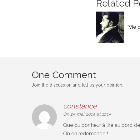
Related P
"Vie 
One Comment
Join the discussion and tell us your opinion.
constance
says:
On 25 mai 2014 at 11:15
Que du bonheur à lire au bord d
On en redemande !