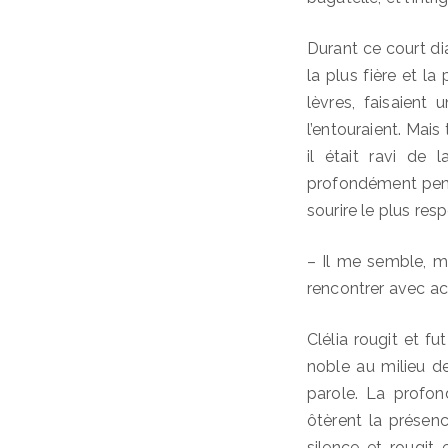
Durant ce court di
la plus fière et la 
lèvres, faisaien
l’entouraient. Mais
il était ravi de 
profondément pensiv
sourire le plus resp
– Il me semble, mad
rencontrer avec 
Clélia rougit et f
noble au milieu de
parole. La profond
ôtèrent la présen
silence et rougit