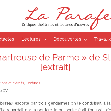
tacles
Lectures
Découvertes
Travaux
hartreuse de Parme » de S
[extrait]
tions et extraits
,
Lectures
re XV
u bureau escorté par trois gendarmes on le conduisait à la
élia regardait par la portière, le prisonnier était fort près 