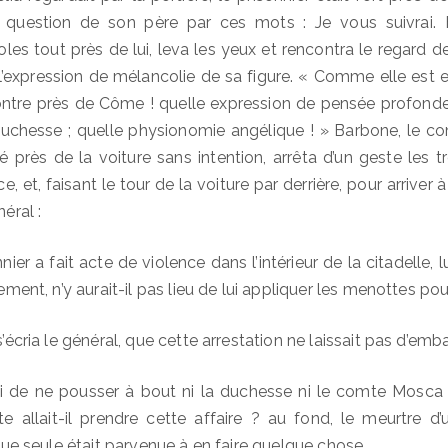
a question de son père par ces mots : Je vous suivrai. 
es tout près de lui, leva les yeux et rencontra le regard de la
l’expression de mélancolie de sa figure.
« Comme elle est em
ontre près de Côme ! quelle expression de pensée profonde 
duchesse ; quelle physionomie angélique ! » Barbone, le co
cé près de la voiture sans intention, arrêta d’un geste les 
, et, faisant le tour de la voiture par derrière, pour arriver 
néral :
er a fait acte de violence dans l’intérieur de la citadelle, lui
lement, n’y aurait-il pas lieu de lui appliquer les menottes pour
s’écria le général, que cette arrestation ne laissait pas d’emba
 lui de ne pousser à bout ni la duchesse ni le comte Mosca : 
 allait-il prendre cette affaire ? au fond, le meurtre d’u
rigue seule était parvenue à en faire quelque chose.