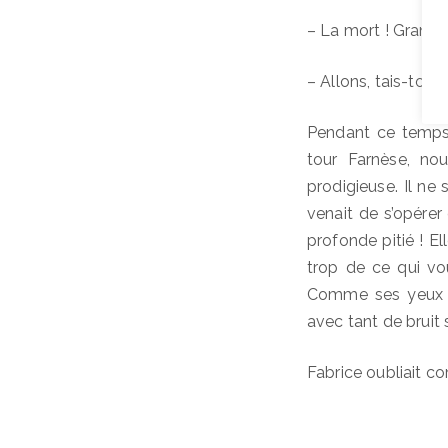
– La mort ! Grand Di
– Allons, tais-toi 
Pendant ce temps,
tour Farnèse, nou
prodigieuse. Il n
venait de s’opérer 
profonde pitié ! Ell
trop de ce qui vo
Comme ses yeux s
avec tant de bruit 
Fabrice oubliait c