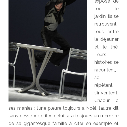
exposé de
tout le
jardin, ils se
retrouvent
tous entre
le déjeuner
et le thé.
Leurs
histoires se
racontent,
se
répètent,
s’inventent.
Chacun a
ses manies : l’une pleure toujours à Noël, l’autre dit
sans cesse « petit », celui-là a toujours un membre
de sa gigantesque famille à citer en exemple et