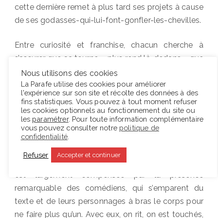
cette dernière remet à plus tard ses projets à cause
de ses godasses-qui-lui-font-gonfler-les-chevilles.
Entre curiosité et franchise, chacun cherche à
s’assurer que ça tourne « plus rond là-dedans » que
chez les autres. Les femmes posent leurs
Nous utilisons des cookies
questions sans détour pendant que les hommes
La Parafe utilise des cookies pour améliorer
l'expérience sur son site et récolte des données à des
esquivent et s’émerveillent de la forme des nuages,
fins statistiques. Vous pouvez à tout moment refuser
entre deux crises de larmes. Le mélange est
les cookies optionnels au fonctionnement du site ou
les
paramétrer
. Pour toute information complémentaire
parfaitement équilibré, entre tendresse et crudité,
vous pouvez consulter notre
politique de
rire et tristesse.
confidentialité
.
Refuser
Accepter et continuer
La simplicité visuelle et sonore de la scénographie
est largement compensée par la présence
remarquable des comédiens, qui s’emparent du
texte et de leurs personnages à bras le corps pour
ne faire plus qu’un. Avec eux, on rit, on est touchés,