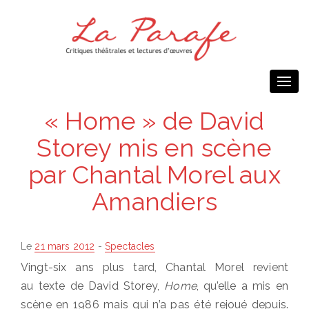
Togg
navi
« Home » de David
Storey mis en scène
par Chantal Morel aux
Amandiers
Posted
Le
21 mars 2012
-
Spectacles
on
Vingt-six ans plus tard, Chantal Morel revient
au texte de David Storey,
Home
, qu’elle a mis en
scène en 1986 mais qui n’a pas été rejoué depuis.