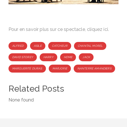
Pour en savoir plus sur ce spectacle, cliquez
ici
.
Tags
ALFRED
ASILE
CATCHEUR
CHANTAL MOREL
DAVID STOREY
HARRY
HOME
JACK
MARGUERITE DURAS
MARJORIE
NANTERRE AMANDIERS
Related Posts
None found