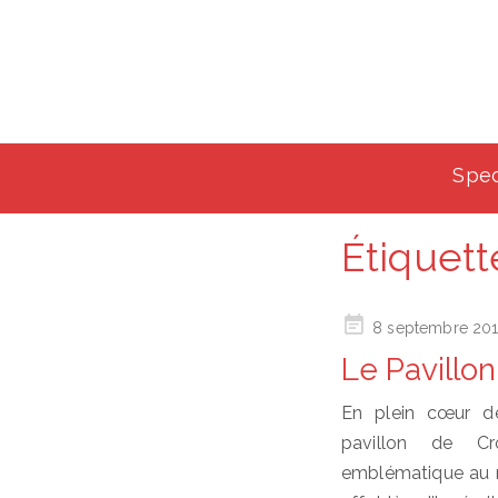
Spec
Étiquett
Posted
8 septembre 20
on
Le Pavillon
En plein cœur d
pavillon de Cr
emblématique au m