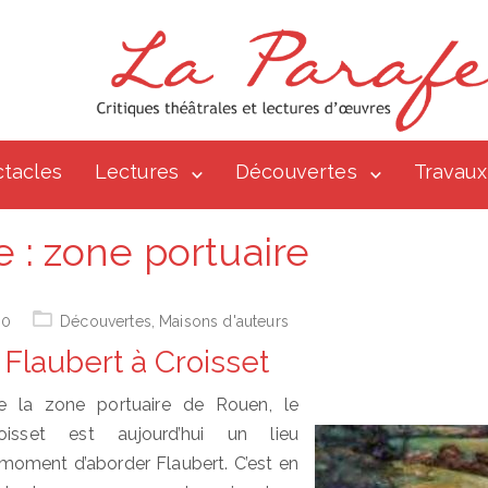
tacles
Lectures
Découvertes
Travaux
e :
zone portuaire
10
Découvertes
,
Maisons d'auteurs
 Flaubert à Croisset
e la zone portuaire de Rouen, le
oisset est aujourd’hui un lieu
oment d’aborder Flaubert. C’est en