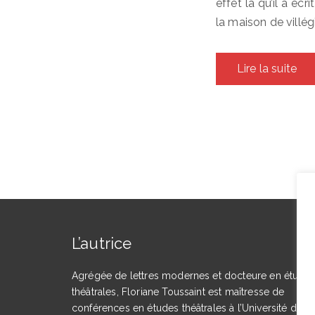
effet là qu’il a éc
la maison de villég
Lire la suite
L’autrice
Agrégée de lettres modernes et docteure en étude
théâtrales, Floriane Toussaint est maîtresse de
conférences en études théâtrales à l’Université de