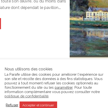
rit toute son œuvre, ou du moins dans
iature dont dépendait le pavillon.…
Nous utilisons des cookies
La Parafe utilise des cookies pour améliorer l'expérience sur
son site et récolte des données à des fins statistiques. Vous
En ce moment La Parafe lit :
C
pouvez à tout moment refuser les cookies optionnels au
fonctionnement du site ou les
paramétrer
. Pour toute
information complémentaire vous pouvez consulter notre
s
politique de confidentialité
.
Refuser
Accepter et continuer