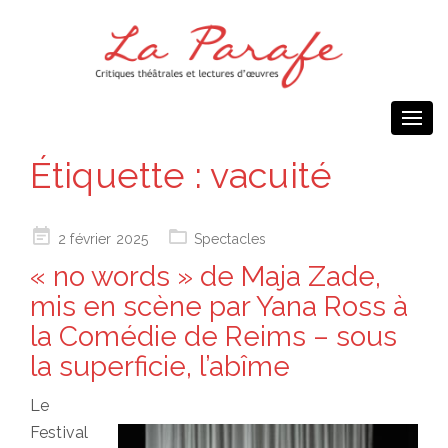
Togg
navi
Étiquette :
vacuité
Posted
2 février 2025
Spectacles
on
« no words » de Maja Zade,
mis en scène par Yana Ross à
la Comédie de Reims – sous
la superficie, l’abîme
Le
Festival