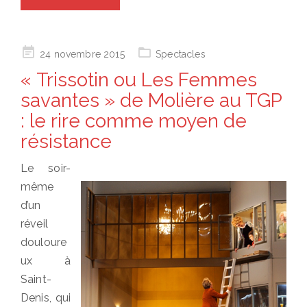
Posted
24 novembre 2015
Spectacles
on
« Trissotin ou Les Femmes
savantes » de Molière au TGP
: le rire comme moyen de
résistance
Le soir-
même
d’un
réveil
douloure
ux à
Saint-
Denis, qui