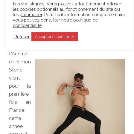
fins statistiques. Vous pouvez à tout moment refuser
les cookies optionnels au fonctionnement du site ou
Posted
4 avril 2015
Spectacles
les
paramétrer
. Pour toute information complémentaire
on
vous pouvez consulter notre
politique de
« Thyestes » d’après
confidentialité
.
Sénèque aux Amandiers :
Refuser
Accepter et continuer
adapter ou s’adapter
L’Australi
en Simon
Stone
vient
pour la
première
fois en
France
cette
année,