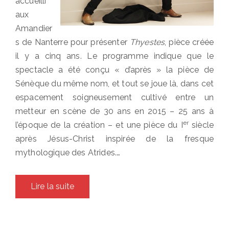
accueilli
aux
Amandier
s de Nanterre pour présenter
Thyestes
, pièce créée
il y a cinq ans. Le programme indique que le
spectacle a été conçu « d’après » la pièce de
Sénèque du même nom, et tout se joue là, dans cet
espacement soigneusement cultivé entre un
metteur en scène de 30 ans en 2015 – 25 ans à
er
l’époque de la création – et une pièce du I
siècle
après Jésus-Christ inspirée de la fresque
mythologique des Atrides.…
Lire la suite