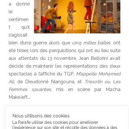
a donné
le
sentimen
t qu’il
s’agissait
bien d’une guerre alors que
cinq milles
balles ont
été tirées lors des perquisitions qui ont eu lieu suite
aux attentats du 13 novembre, Jean Bellorini avait
décidé de maintenir les représentations des deux
spectacles à l’affiche du TGP,
M’appelle Mohamed
Ali
, de Dieudonné Niangouna, et
Trissotin ou Les
Femmes savantes
, mis en scène par Macha
Makeïeff.…
Nous utilisons des cookies
Lire la suite
La Parafe utilise des cookies pour améliorer
l'expérience sur son site et récolte des données à des