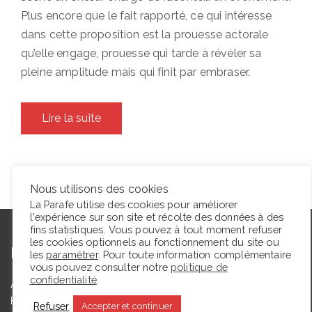
Plus encore que le fait rapporté, ce qui intéresse
dans cette proposition est la prouesse actorale
qu’elle engage, prouesse qui tarde à révéler sa
pleine amplitude mais qui finit par embraser.
Lire la suite
Nous utilisons des cookies
La Parafe utilise des cookies pour améliorer
l'expérience sur son site et récolte des données à des
fins statistiques. Vous pouvez à tout moment refuser
les cookies optionnels au fonctionnement du site ou
L’autrice
les
paramétrer
. Pour toute information complémentaire
vous pouvez consulter notre
politique de
confidentialité
.
Agrégée de lettres modernes et docteure en études théâtrales,
Floriane Toussaint est maîtresse de conférences en études
Refuser
Accepter et continuer