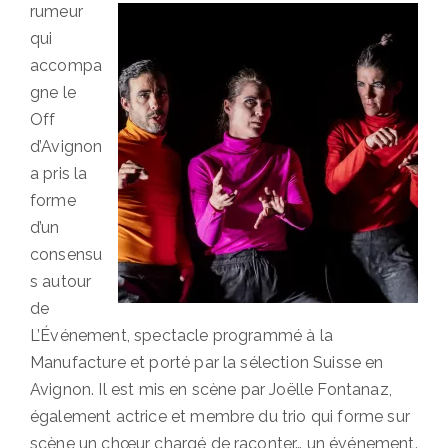
rumeur
qui
accompa
gne le
Off
d’Avignon
a pris la
forme
d’un
consensu
s autour
de
L’Événement, spectacle programmé à la
Manufacture et porté par la sélection Suisse en
Avignon. Il est mis en scène par Joëlle Fontanaz,
également actrice et membre du trio qui forme sur
scène un chœur chargé de raconter… un événement.