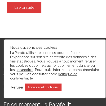
Lire la suite
Nous utilisons des cookies
L’autrice
La Parafe utilise des cookies pour améliorer
l'expérience sur son site et récolte des données à des
fins statistiques. Vous pouvez à tout moment refuser
Agrégée de lettres modernes et docteure en études théâtrales,
les cookies optionnels au fonctionnement du site ou
Floriane Toussaint est maîtresse de conférences en études
les
paramétrer
. Pour toute information complémentaire
vous pouvez consulter notre
politique de
théâtrales à l’Université de Caen Normandie et membre du
confidentialité
.
comité du Syndicat de la critique. Ce blog, créé en 2009, a
pour but de partager des expériences de lectrice et de
Refuser
Accepter et continuer
spectatrice.
En ce moment La Parafe lit :