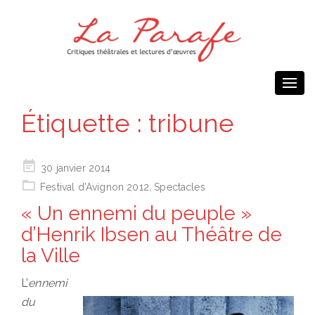
Togg
navi
Étiquette :
tribune
Posted
30 janvier 2014
on
Festival d'Avignon 2012
,
Spectacles
« Un ennemi du peuple »
d’Henrik Ibsen au Théâtre de
la Ville
L’
ennemi
du